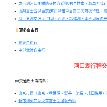
東京到河口湖鐵路交通方式整理(直達車、轉車方式)
山梨富士五湖自駕|河口湖租車自駕三天兩夜行程、
富士五湖交通-河口湖・西湖・精進湖・本栖湖周遊巴
更多自由行
關東自由行
中部北陸自由行
河口湖行程
交通巴士鐵路票：
東京市區（東京、秋葉原、澀谷、池袋、成田機場）
新宿到河口湖火車富士回遊號預約