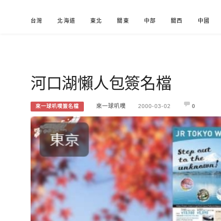
Skip
台灣
北海道
東北
關東
中部
關西
中國
to
content
河口湖懶人包簽名檔
來一球叭噗
分享日本自助部落格
來一球叭噗
2000-03-02
0
來一球叭噗簽名檔