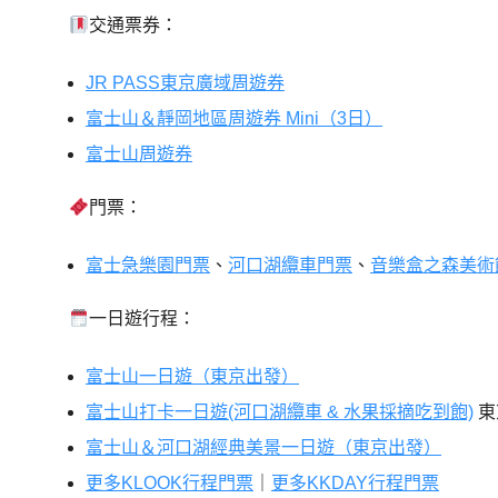
交通票券：
JR PASS東京廣域周遊券
富士山＆靜岡地區周遊券 Mini（3日）
富士山周遊券
門票：
富士急樂園門票
、
河口湖纜車門票
、
音樂盒之森美術
一日遊行程：
富士山一日遊（東京出發）
富士山打卡一日遊(河口湖纜車 & 水果採摘吃到飽)
東
富士山＆河口湖經典美景一日遊（東京出發）
更多KLOOK行程門票
｜
更多KKDAY行程門票