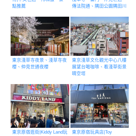
點推薦
傳法院通、隅田公園隅田川
東京淺草寺夜景、淺草寺夜
東京淺草文化觀光中心八樓
櫻、仲見世通夜櫻
展望台喝咖啡、看淺草街景
晴空塔
東京原宿逛街|Kiddy Land玩
東京原宿玩具店|Toy