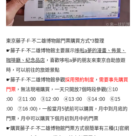
東京藤子·F·不二雄博物館門票購買方式*3整理
☛藤子·F·不二雄博物館主要展示
哆啦a夢的漫畫、佈景、
咖啡廳、紀念品店
，喜歡哆啦a夢的朋友來東京自助旅遊
時，可以前往的旅遊景點
☛藤子·F·不二雄博物館參觀
採用預約制度
，
需要事先購買
門票
，無法現場購買，一天只開放7個時段參觀(①10
:00 ②11 :00 ③12 :00 ④13 :00 ⑤14 :00 ⑥15
:00 ⑦16 :00)，一般當月5號前可以購買，月中到月底的
門票，月中可以購買下個月初到月中的門票
☛購買藤子·F·不二雄博物館門票方式很簡單有三種(1)官網