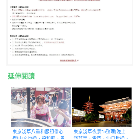
延伸閱讀
東京淺草八重和服租借心
東京淺草夜景*5整理|晚上
得|中文也通、袴和服、景
淺草寺、雷門、仲見世通、