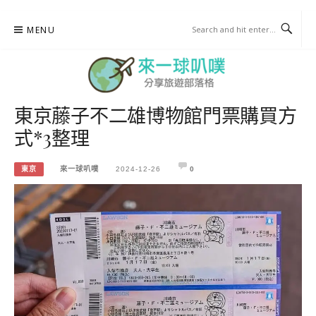
Skip
MENU
to
content
東京藤子不二雄博物館門票購買方
來一球叭噗
式*3整理
分享日本自助部落格
東京
來一球叭噗
2024-12-26
0