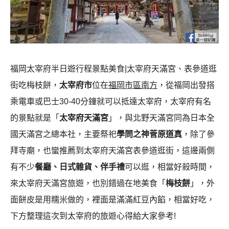
福岡太宰府半日遊行程景點美食|太宰府天滿宮、表參道逛
街吃梅枝餅，
太宰府市
位在
福岡市區南方
，從福岡出發搭
乘電車或巴士30-40分鐘就可以抵達太宰府，太宰府有名
的景點就是「
太宰府天滿宮
」，與北野天滿宮同為日本全
國天滿宮之總本社，主要祭祀
學問之神菅原道真
，除了參
拜寺廟，也蠻推薦到太宰府天滿宮表參道逛街，這邊兩側
有不少
餐廳、日式雜貨、伴手禮
可以逛，相當好殺時間，
來太宰府天滿宮旅遊，也別錯過在地美食「
梅枝餅
」，外
面餅皮是用糯米做的，裡面是滿滿紅豆內餡，相當好吃，
下方整理這次到太宰府的旅遊心得給大家參考!