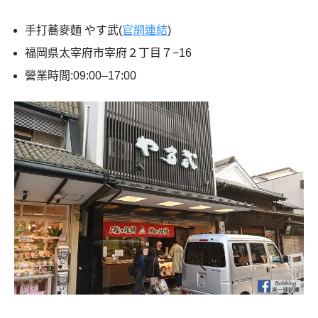
手打蕎麥麵 やす武(
官網連結
)
福岡県太宰府市宰府２丁目７−16
營業時間:09:00–17:00