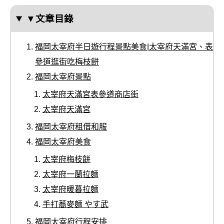
▼文章目錄
福岡太宰府半日遊行程景點美食|太宰府天滿宮、表
參道逛街吃梅枝餅
福岡太宰府景點
太宰府天滿宮表參道商店街
太宰府天滿宮
福岡太宰府租借和服
福岡太宰府美食
太宰府梅枝餅
太宰府一蘭拉麵
太宰府暖暮拉麵
手打蕎麥麵 やす武
福岡太宰府行程安排