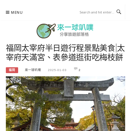
Skip
MENU
to
content
福岡太宰府半日遊行程景點美食|太
來一球叭噗
宰府天滿宮、表參道逛街吃梅枝餅
分享日本自助部落格
福岡
來一球叭噗
2025-01-03
2