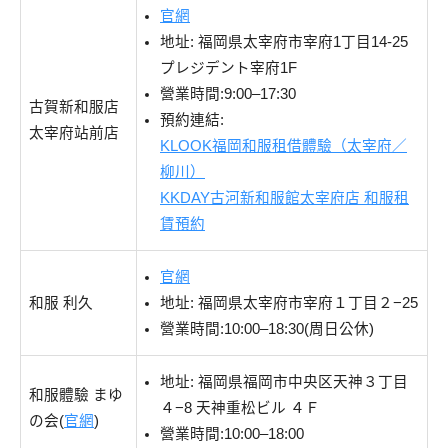
官網
地址: 福岡県太宰府市宰府1丁目14-25
プレジデント宰府1F
營業時間:9:00–17:30
古賀新和服店
預約連結:
太宰府站前店
KLOOK福岡和服租借體驗（太宰府／
柳川）
KKDAY古河新和服館太宰府店 和服租
賃預約
官網
和服 利久
地址: 福岡県太宰府市宰府１丁目２−25
營業時間:10:00–18:30(周日公休)
地址: 福岡県福岡市中央区天神３丁目
和服體驗 まゆ
４−8 天神重松ビル ４Ｆ
の会(
官網
)
營業時間:10:00–18:00