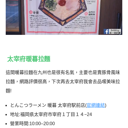
太宰府暖暮拉麵
這間暖暮拉麵在九州也是很有名氣，主要也是賣豚骨風味
拉麵，網路評價很高，下次再去太宰府我會去品嚐美味拉
麵!
とんこつラーメン 暖暮 太宰府駅前店(
官網連結
)
地址:福岡県太宰府市宰府１丁目１４−24
營業時間:10:00–20:00