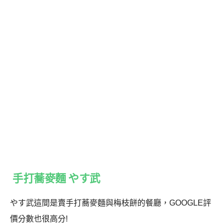
手打蕎麥麵 やす武
やす武這間是賣手打蕎麥麵與梅枝餅的餐廳，GOOGLE評
價分數也很高分!