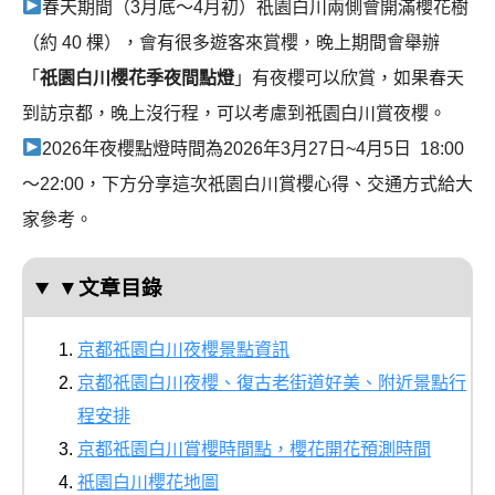
春天期間（3月底～4月初）祇園白川兩側會開滿櫻花樹
（約 40 棵），會有很多遊客來賞櫻，晚上期間會舉辦
「
祇園白川櫻花季夜間點燈
」有夜櫻可以欣賞，如果春天
到訪京都，晚上沒行程，可以考慮到祇園白川賞夜櫻。
2026年夜櫻點燈時間為2026年3月27日~4月5日 18:00
～22:00，下方分享這次祇園白川賞櫻心得、交通方式給大
家參考。
▼文章目錄
京都祇園白川夜櫻景點資訊
京都祇園白川夜櫻、復古老街道好美、附近景點行
程安排
京都祇園白川賞櫻時間點，櫻花開花預測時間
祇園白川櫻花地圖