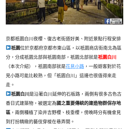
京都祇園白川夜櫻、復古老街道好美、附近景點行程安排
祇園
位於京都府京都市東山區，以祇園商店街南北為區
分，分成祇園北部與祇園南部，祇園北部就是
祇園白川
（本次介紹），祇園南部就是
花見小路
，一般遊客對於花
見小路可能比較熟，但「祇園白川」這邊也很值得來走
走。
祇園白川
是沿著白川延伸的石板路，兩側有很多古色古
香日式建築物，被選定為
國之重要傳統的建造物群保存地
區
，兩側種植了染井吉野櫻、枝垂櫻，傍晚時分有機會見
到打扮精緻的藝伎穿梭在巷弄間。