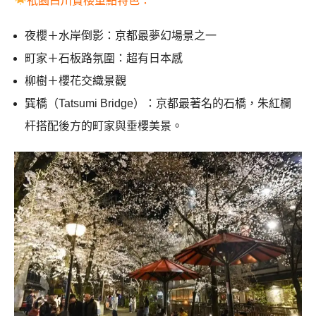
祇園白川賞櫻重點特色：
夜櫻＋水岸倒影：京都最夢幻場景之一
町家＋石板路氛圍：超有日本感
柳樹＋櫻花交織景觀
巽橋（Tatsumi Bridge）：京都最著名的石橋，朱紅欄
杆搭配後方的町家與垂櫻美景。