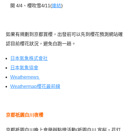
開 4/4、櫻吹雪4/11(
連結
)
如果有規劃到京都賞櫻，出發前可以先到櫻花預測網站確
認目前櫻花狀況，避免白跑一趟。
日本氣象株式會社
日本氣象協會
Weathernews
Weathermap櫻花最前線
京都祇園白川夜櫻
京都祇園白川晚上會舉辦點燈活動(祇園白川 宵桜・花灯