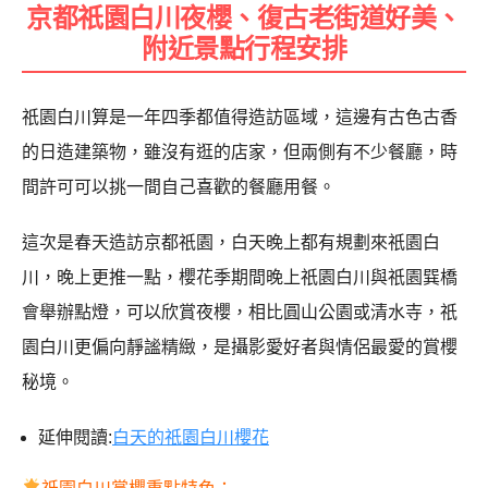
京都祇園白川夜櫻、復古老街道好美、
附近景點行程安排
祇園白川算是一年四季都值得造訪區域，這邊有古色古香
的日造建築物，雖沒有逛的店家，但兩側有不少餐廳，時
間許可可以挑一間自己喜歡的餐廳用餐。
這次是春天造訪京都祇園，白天晚上都有規劃來祇園白
川，晚上更推一點，櫻花季期間晚上祇園白川與祇園巽橋
會舉辦點燈，可以欣賞夜櫻，相比
圓山公園
或
清水寺
，祇
園白川更偏向靜謐精緻，是攝影愛好者與情侶最愛的賞櫻
秘境。
延伸閱讀:
白天的祇園白川櫻花