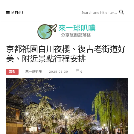
Skip
MENU
to
content
京都祇園白川夜櫻、復古老街道好
來一球叭噗
美、附近景點行程安排
分享日本自助部落格
京都
來一球叭噗
2025-03-30
0