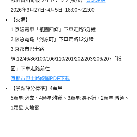
祇園白川宵桜ライトアップ(夜櫻)
資訊連結
2026年3月27日~4月5日 18:00～22:00
【交通】
1.京阪電車「祇園四條」下車走路5分鐘
2.阪急電鐵「河原町」下車走路12分鐘
3.京都市巴士路
線:12/46/86/100/106/110/201/202/203/206/207「祇
園」下車走路前往
京都市巴士路線圖PDF下載
【景點評分標準】4顆星
5顆星:必去、4顆星:推薦、3顆星:還不錯、2顆星:普通、
1顆星:大地雷