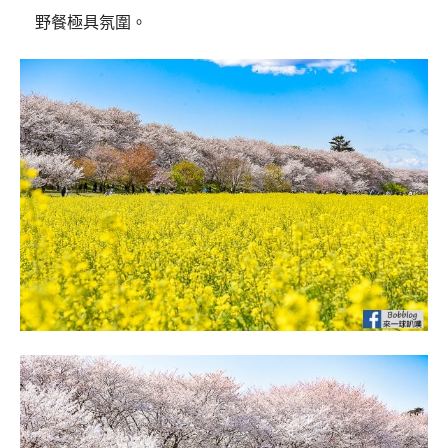
野餐極具氛圍。