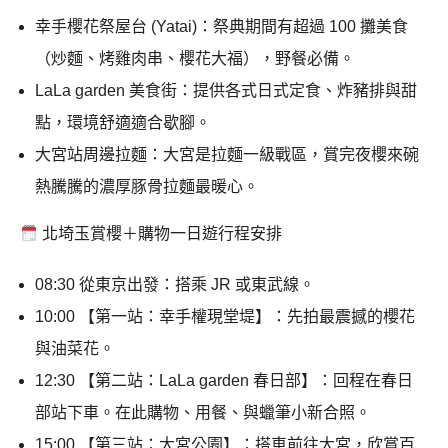
幸手櫻花祭屋台 (Yatai)：祭典期間有超過 100 攤美食
（炒麵、烤雞肉串、櫻花大福），野餐必備。
LaLa garden 美食街：提供各式日式定食、炸豬排與甜
點，環境舒適適合歇腳。
大宮站周邊拉麵：大宮是拉麵一級戰區，賞完夜櫻來碗
熱騰騰的濃厚豚骨拉麵最暖心。
北埼玉賞櫻＋購物一日遊行程安排
08:30 從東京出發：搭乘 JR 或東武線。
10:00 【第一站：幸手權現堂堤】：先拍最震撼的櫻花
與油菜花。
12:30 【第二站：LaLa garden 春日部】：回程在春日
部站下車。在此購物、用餐、與蠟筆小新合照。
15:00 【第三站：大宮公園】：搭車前往大宮，欣賞百