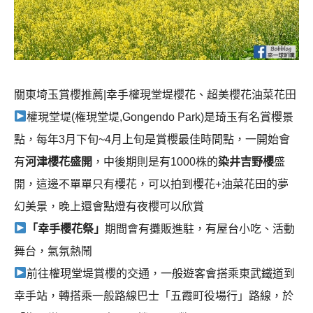
關東埼玉賞櫻推薦|幸手權現堂堤櫻花、超美櫻花油菜花田
權現堂堤(権現堂堤,Gongendo Park)是琦玉有名賞櫻景
點，每年3月下旬~4月上旬是賞櫻最佳時間點，一開始會
有
河津櫻花盛開
，中後期則是有1000株的
染井吉野櫻
盛
開，這邊不單單只有櫻花，可以拍到櫻花+油菜花田的夢
幻美景，晚上還會點燈有夜櫻可以欣賞
「幸手櫻花祭」
期間會有攤販進駐，有屋台小吃、活動
舞台，氣氛熱鬧
前往權現堂堤賞櫻的交通，一般遊客會搭乘東武鐵道到
幸手站，轉搭乘一般路線巴士「五霞町役場行」路線，於