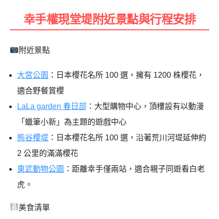
幸手權現堂堤附近景點與行程安排
附近景點
大宮公園
：日本櫻花名所 100 選，擁有 1200 株櫻花，
適合野餐賞櫻
LaLa garden 春日部
：大型購物中心，頂樓設有以動漫
「蠟筆小新」為主題的遊戲中心
熊谷櫻堤
：日本櫻花名所 100 選，沿著荒川河堤延伸約
2 公里的滿滿櫻花
東武動物公園
：距離幸手僅兩站，適合親子同遊看白老
虎。
美食清單