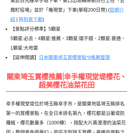
東武日光線幸手站下車，東口出站轉乘朝日巴士往「五
霞町役場」並於「権現堂」下車(單程200日幣) (
官網介
紹
|
時刻表下載
)
【景點評分標準】5顆星
5顆星:必去、4顆星:推薦、3顆星:還不錯、2顆星:普通、
1顆星:大地雷
【延伸閱讀】
日本關東埼玉賞櫻景點*8推薦整理
關東埼玉賞櫻推薦|幸手權現堂堤櫻花、
超美櫻花油菜花田
幸手權現堂堤位於埼玉縣幸手市，是關東地區埼玉縣排名
第一的賞櫻景點，在全日本排名第九，櫻花都是沿著堤防
種植，櫻花數量多（1000棵），搭配大片黃澄澄的油菜花
田，整個景色很夢幻，是這次到琦玉賞櫻，最推的景點之