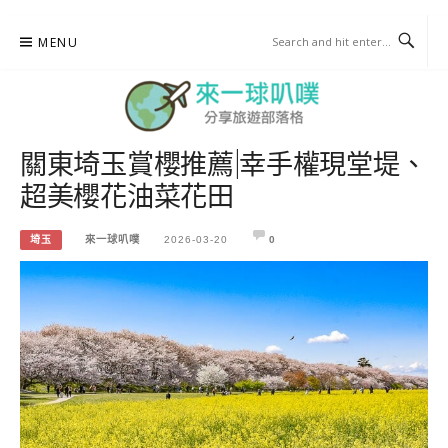
Skip
MENU
to
content
關東埼玉賞櫻推薦|幸手權現堂堤、
來一球叭噗
超美櫻花油菜花田
分享日本自助部落格
埼玉
來一球叭噗
2026-03-20
0