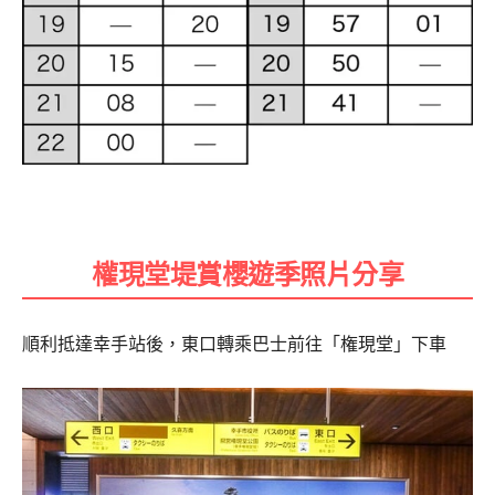
權現堂堤賞櫻遊季照片分享
順利抵達幸手站後，東口轉乘巴士前往「権現堂」下車