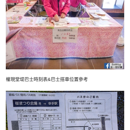
權現堂堤巴士時刻表&巴士搭車位置參考