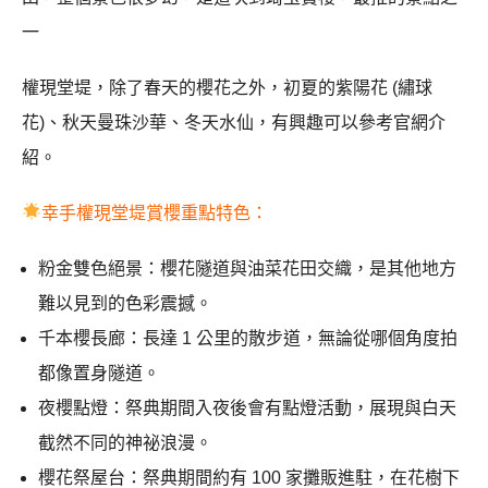
一
權現堂堤，除了春天的櫻花之外，初夏的紫陽花 (繡球
花)、秋天曼珠沙華、冬天水仙，有興趣可以參考官網介
紹。
幸手權現堂堤賞櫻重點特色：
粉金雙色絕景：櫻花隧道與油菜花田交織，是其他地方
難以見到的色彩震撼。
千本櫻長廊：長達 1 公里的散步道，無論從哪個角度拍
都像置身隧道。
夜櫻點燈：祭典期間入夜後會有點燈活動，展現與白天
截然不同的神祕浪漫。
櫻花祭屋台：祭典期間約有 100 家攤販進駐，在花樹下