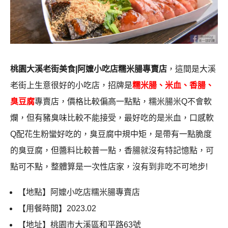
桃園大溪老街美食|阿嬤小吃店糯米腸專賣店
，這間是大溪
老街上生意很好的小吃店，招牌是
糯米腸、米血、香腸、
臭豆腐
專賣店，價格比較偏高一點點，糯米腸米Q不會軟
爛，但有豬臭味比較不能接受，最好吃的是米血，口感軟
Q配花生粉蠻好吃的，臭豆腐中規中矩，是帶有一點脆度
的臭豆腐，但醬料比較普一點，香腸就沒有特記憶點，可
點可不點，整體算是一次性店家，沒有到非吃不可地步!
【地點】阿嬤小吃店糯米腸專賣店
【用餐時間】2023.02
【地址】桃園市大溪區和平路63號