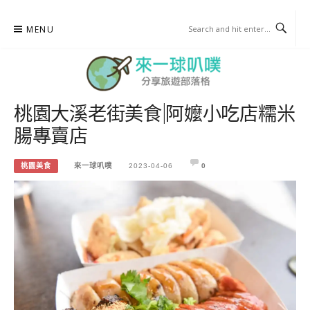
Skip
MENU
to
content
桃園大溪老街美食|阿嬤小吃店糯米
來一球叭噗
腸專賣店
分享日本自助部落格
桃園美食
來一球叭噗
2023-04-06
0