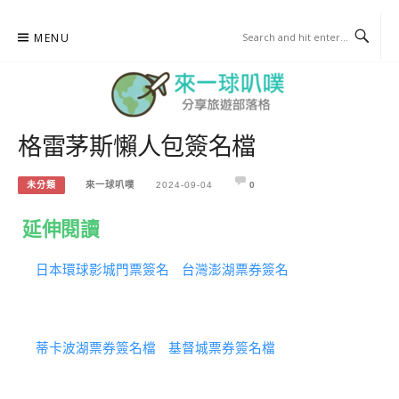
Skip
MENU
to
content
格雷茅斯懶人包簽名檔
來一球叭噗
分享日本自助部落格
未分類
來一球叭噗
2024-09-04
0
延伸閱讀
日本環球影城門票簽名
台灣澎湖票券簽名
蒂卡波湖票券簽名檔
基督城票券簽名檔