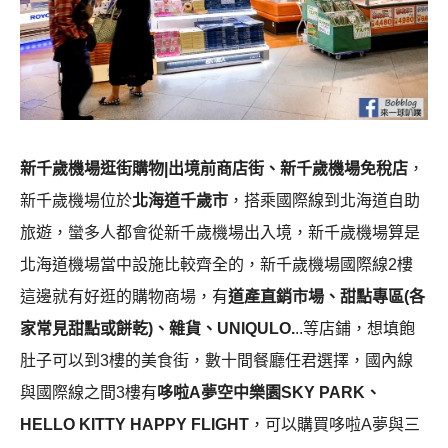
新千歲機場逛街購物|出境前商店街、新千歲機場免稅店
，
新千歲機場位於
北海道千歲市
，搭乘國際線到北海道自助
旅遊，蠻多人都會從新千歲機場出入境，新千歲機場算是
北海道機場當中設施比較齊全的，新千歲機場國際線2樓
這邊就有好逛的購物商場，有
道產直銷市場、甜點專區(各
家常見甜點或餅乾)、雜貨、UNIQULO.
..等店鋪，想填飽
肚子可以到3樓的美食街，數十間餐廳任君選擇，國內線
與國際線之間3樓有
哆啦A夢空中樂園SKY PARK、
HELLO KITTY HAPPY FLIGHT
，可以購買哆啦A夢與三