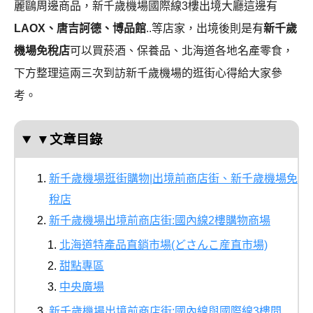
麗鷗周邊商品，新千歲機場國際線3樓出境大廳這邊有
LAOX、唐吉訶德、博品館
..等店家，出境後則是有
新千歲
機場免稅店
可以買菸酒、保養品、北海道各地名產零食，
下方整理這兩三次到訪新千歲機場的逛街心得給大家參
考。
▼文章目錄
新千歲機場逛街購物|出境前商店街、新千歲機場免
稅店
新千歲機場出境前商店街:國內線2樓購物商場
北海道特產品直銷市場(どさんこ産直市場)
甜點專區
中央廣場
新千歲機場出境前商店街:國內線與國際線3樓間