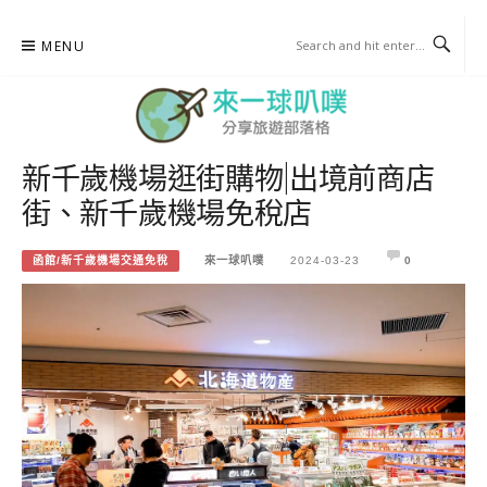
Skip
MENU
to
content
新千歲機場逛街購物|出境前商店
來一球叭噗
街、新千歲機場免稅店
分享日本自助部落格
函館/新千歲機場交通免稅
來一球叭噗
2024-03-23
0