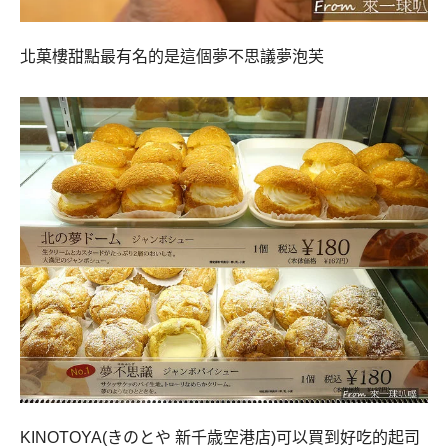
北菓樓甜點最有名的是這個夢不思議夢泡芙
KINOTOYA(きのとや 新千歳空港店)可以買到好吃的起司