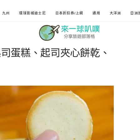
九州
環球影城迪士尼
日本折扣券/上網
通用
大洋洲
亞洲
層起司蛋糕、起司夾心餅乾、