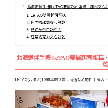
北海道伴手禮|LeTAO雙層起司蛋糕、起司夾
LeTAO雙層起司蛋糕
色內通起司夾心餅乾
乾燥草莓白巧克力
紅茶巧克力夾心餅乾
北海道伴手禮|LeTAO雙層起司蛋
LETAO(ルタオ)1998年創立是北海道有名的伴手