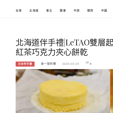
Skip
台灣
北海道
東北
關東
中部
關西
中國
to
content
北海道伴手禮|LeTAO雙
來一球叭噗
分享日本自助部落格
紅茶巧克力夾心餅乾
來一球叭噗
2024-03-24
0
日本伴手禮