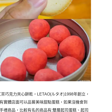
巧克力夾心餅乾，LETAO(ルタオ)1998年創立，
有實體店面可以品嘗美味甜點蛋糕，如果沒機會到
手禮商品，比較有名的商品有:雙層起司蛋糕、起司