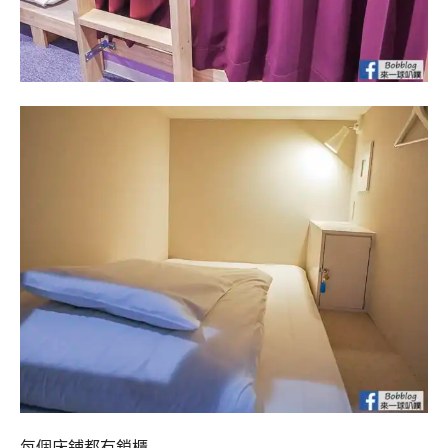
每個床鋪都有鎖櫃