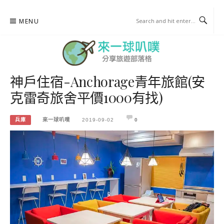
Skip
MENU
to
content
神戶住宿-Anchorage青年旅館(安
來一球叭噗
克雷奇旅舍平價1000有找)
分享日本自助部落格
兵庫
來一球叭噗
2019-09-02
0