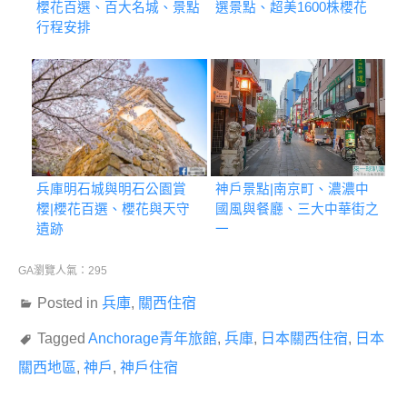
櫻花百選、百大名城、景點
選景點、超美1600株櫻花
行程安排
兵庫明石城與明石公園賞
神戶景點|南京町、濃濃中
櫻|櫻花百選、櫻花與天守
國風與餐廳、三大中華街之
遺跡
一
GA瀏覽人氣：295
Posted in
兵庫
,
關西住宿
Tagged
Anchorage青年旅館
,
兵庫
,
日本關西住宿
,
日本
關西地區
,
神戶
,
神戶住宿