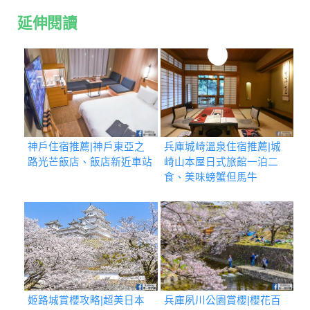
延伸閱讀
神戶住宿推薦|神戶東亞之
兵庫城崎溫泉住宿推薦|城
路光芒飯店、飯店新近車站
崎山本屋日式旅館一泊二
食、美味螃蟹但馬牛
姬路城賞櫻攻略|超美日本
兵庫夙川公園賞櫻|櫻花百