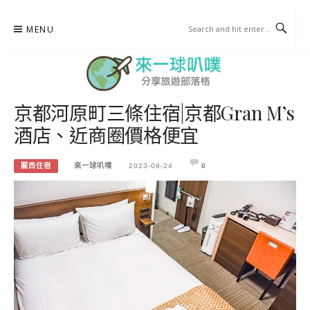
Skip
MENU
to
content
京都河原町三條住宿|京都Gran M’s
來一球叭噗
酒店、近商圈價格便宜
分享日本自助部落格
關西住宿
來一球叭噗
2023-08-24
0