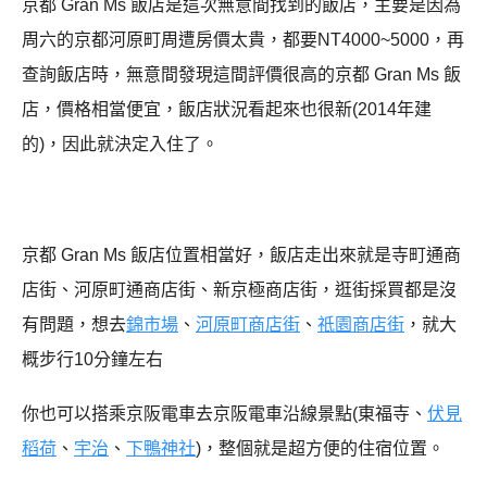
京都 Gran Ms 飯店是這次無意間找到的飯店，主要是因為
周六的京都河原町周遭房價太貴，都要NT4000~5000，再
查詢飯店時，無意間發現這間評價很高的京都 Gran Ms 飯
店，價格相當便宜，飯店狀況看起來也很新(2014年建
的)，因此就決定入住了。
京都 Gran Ms 飯店位置相當好，飯店走出來就是寺町通商
店街、河原町通商店街、新京極商店街，逛街採買都是沒
有問題，想去
錦市場
、
河原町商店街
、
祇園商店街
，就大
概步行10分鐘左右
你也可以搭乘京阪電車去京阪電車沿線景點(東福寺、
伏見
稻荷
、
宇治
、
下鴨神社
)，整個就是超方便的住宿位置。