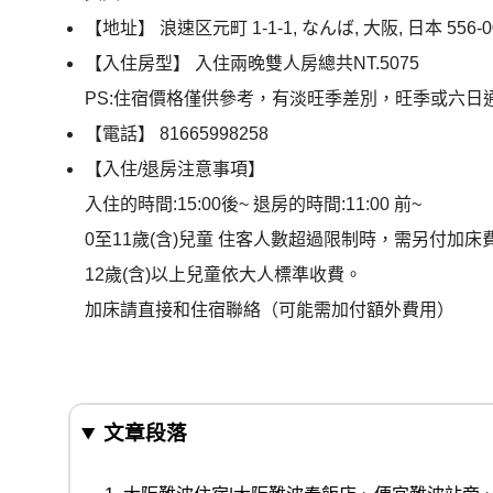
【地址】 浪速区元町 1-1-1, なんば, 大阪, 日本 556-0
【入住房型】 入住兩晚雙人房總共NT.5075
PS:住宿價格僅供參考，有淡旺季差別，旺季或六日
【電話】 81665998258
【入住/退房注意事項】
入住的時間:15:00後~ 退房的時間:11:00 前~
0至11歲(含)兒童 住客人數超過限制時，需另付加床
12歲(含)以上兒童依大人標準收費。
加床請直接和住宿聯絡（可能需加付額外費用）
文章段落