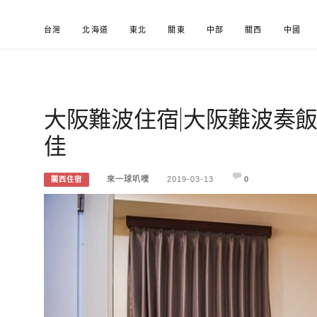
Skip
台灣
北海道
東北
關東
中部
關西
中國
to
content
大阪難波住宿|大阪難波奏
來一球叭噗
分享日本自助部落格
佳
來一球叭噗
2019-03-13
0
關西住宿