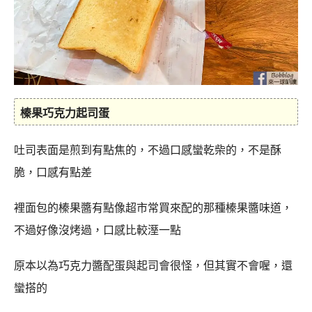
榛果巧克力起司蛋
吐司表面是煎到有點焦的，不過口感蠻乾柴的，不是酥
脆，口感有點差
裡面包的榛果醬有點像超市常買來配的那種榛果醬味道，
不過好像沒烤過，口感比較溼一點
原本以為巧克力醬配蛋與起司會很怪，但其實不會喔，還
蠻搭的