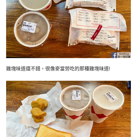
雞塊味道還不錯，很像麥當勞吃的那種雞塊味道!