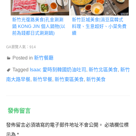
新竹光復路美食|孔金涮涮
新竹巨城美食|涓豆腐韓式
鍋 KONG JIN 個人鍋物(以
料理、生意超好、小菜免費
前為錢都日式涮涮鍋)
續
GA瀏覽人氣：914
Posted in
新竹餐廳
Tagged
Isaac 愛時刻韓國奶油吐司
,
新竹北區美食
,
新竹
南大路早餐
,
新竹早餐
,
新竹東區美食
,
新竹美食
發佈留言
發佈留言必須填寫的電子郵件地址不會公開。
必填欄位標
示為
*