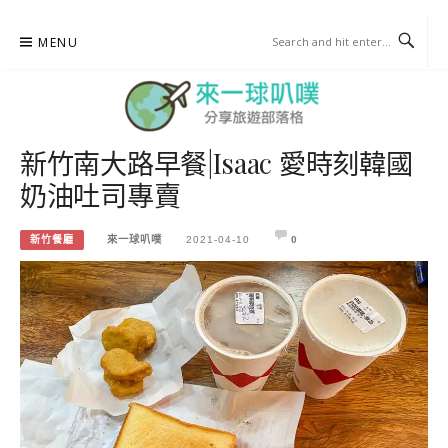
Skip
MENU
to
content
新竹南大路早餐|Isaac 愛時刻韓國
來一球叭噗
奶油吐司專賣
分享日本自助部落格
新竹餐廳
來一球叭噗
2021-04-10
0