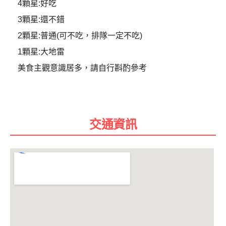
4顆星:好吃
3顆星:還不錯
2顆星:普通(可不吃，排隊一定不吃)
1顆星:大地雷
美食主觀意識居多，請自行斟酌參考
交通資訊