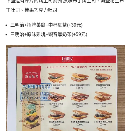
下面還有厚片的烤土司系列:原味布丁烤土司、海鹽花生布
丁吐司、榛果巧克力吐司
三明治+招牌薯餅+中杯紅茶(+39元)
三明治+原味雞塊+觀音厚奶茶(+59元)