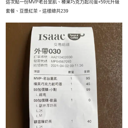
這次點一份MVP老台里肌、榛果巧克力起司蛋+59元升級
套餐、豆漿紅茶，這樣總共239