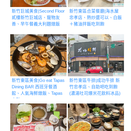
新竹巨城美食|Second Floor
新竹東區合菜餐廳|海水屋
貳樓新竹巨城店、寵物友
忠孝店、熱炒還可以、白飯
善、早午餐義大利麵燉飯
＋豬油拌飯吃到飽
新竹東區美食|Go eat Tapas
新竹東區牛排|成功牛排 新
Dining BAR 西班牙餐酒
竹忠孝店、自助吧吃到飽
館、人氣海鮮燉飯、Tapas
(濃湯吐司爆米花飲料冰品)
小點