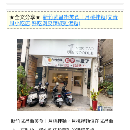
★全文分享★
新竹武昌街美食｜月桃拌麵(文青
風小吃店,好吃剝皮辣椒雞湯麵)
新竹武昌街美食｜月桃拌麵，月桃拌麵位在武昌街