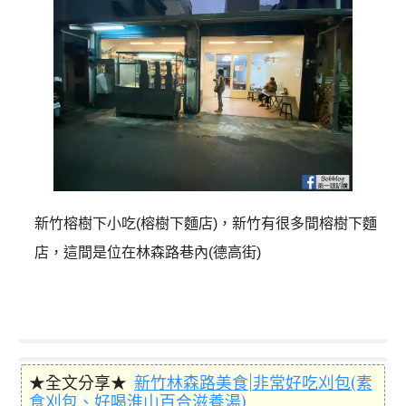
新竹榕樹下小吃(榕樹下麵店)，新竹有很多間榕樹下麵
店，這間是位在林森路巷內(德高街)
★全文分享★
新竹林森路美食|非常好吃刈包(素
食刈包、好喝淮山百合滋養湯)