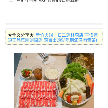
上，有別於一般小吃店較髒亂的環境風格
★全文分享★
新竹火鍋｜石二鍋林森店(平價連
鎖王品集團涮涮鍋,兩百出頭就吃到滿滿肉青菜)