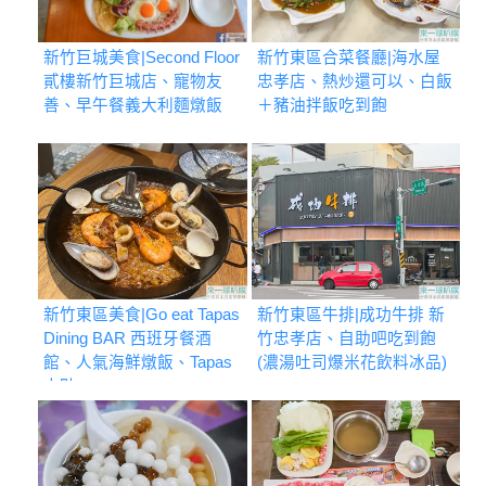
新竹巨城美食|Second Floor
新竹東區合菜餐廳|海水屋
貳樓新竹巨城店、寵物友
忠孝店、熱炒還可以、白飯
善、早午餐義大利麵燉飯
＋豬油拌飯吃到飽
新竹東區美食|Go eat Tapas
新竹東區牛排|成功牛排 新
Dining BAR 西班牙餐酒
竹忠孝店、自助吧吃到飽
館、人氣海鮮燉飯、Tapas
(濃湯吐司爆米花飲料冰品)
小點