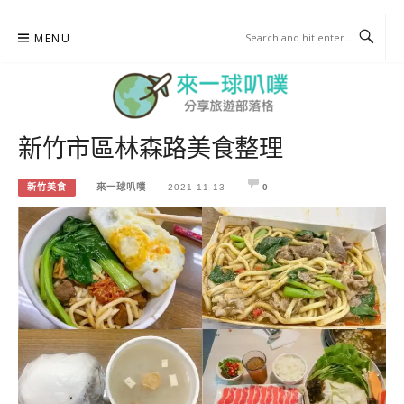
Skip
MENU
to
content
新竹市區林森路美食整理
來一球叭噗
分享日本自助部落格
新竹美食
來一球叭噗
2021-11-13
0