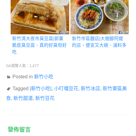
新竹清大夜市臭豆腐|郭董
新竹市區麵店|大樹腳阿嬤
脆皮臭豆腐、真的好臭但好
的店、便宜又大碗、湯料多
吃
GA瀏覽人氣：1,477
Posted in
新竹小吃
Tagged
|新竹小吃|
,
小叮噹豆花
,
新竹冰店
,
新竹東區美
食
,
新竹甜湯
,
新竹豆花
發佈留言