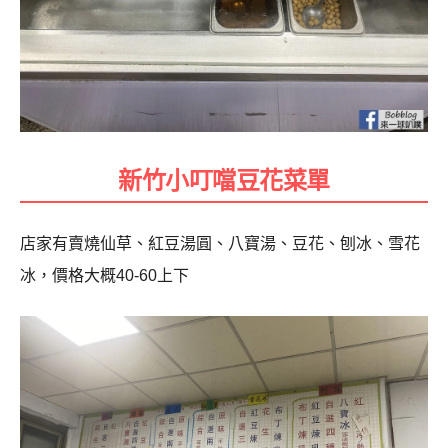
新竹小叮噹豆花菜單
店家有賣
燒仙草、紅豆湯圓、八寶湯、豆花、刨冰、雪花
冰，價格大概40-60上下