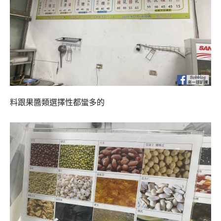
料跟果醬類選擇性都蠻多的