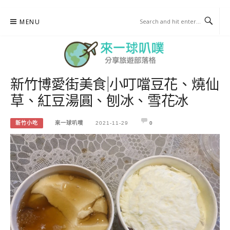
Skip
MENU
to
content
新竹博愛街美食|小叮噹豆花、燒仙
來一球叭噗
草、紅豆湯圓、刨冰、雪花冰
分享日本自助部落格
新竹小吃
來一球叭噗
2021-11-29
0