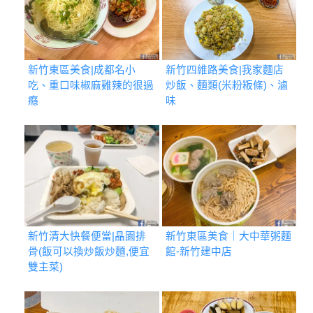
新竹東區美食|成都名小
新竹四維路美食|我家麵店
吃、重口味椒麻雞辣的很過
炒飯、麵類(米粉粄條)、滷
癮
味
新竹清大快餐便當|晶園排
新竹東區美食｜大中華粥麵
骨(飯可以換炒飯炒麵,便宜
館-新竹建中店
雙主菜)