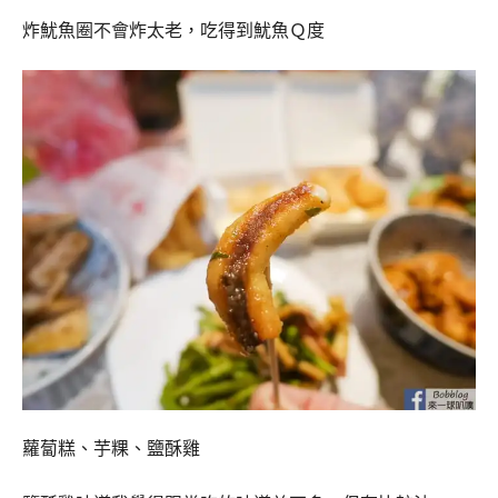
炸魷魚圈不會炸太老，吃得到魷魚Ｑ度
蘿蔔糕、芋粿、鹽酥雞