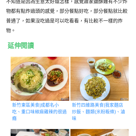
不知道是因為生意太好還怎樣，感覺蕭家鹽酥雞有不少炸
物都有點炸過頭的感覺，部分餐點好吃，部分餐點就比較
普通了，如果沒吃過是可以吃看看，有比較不一樣的炸
物。
延伸閱讀
新竹東區美食|成都名小
新竹四維路美食|我家麵店
吃、重口味椒麻雞辣的很過
炒飯、麵類(米粉粄條)、滷
癮
味