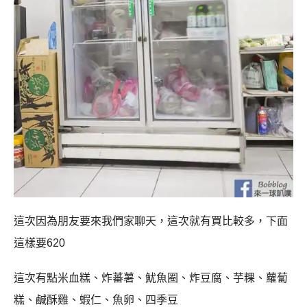
這次因為朋友要來我們家聊天，這次就有買比較多，下面
這樣要620
這次有點米血糕、炸蕃薯、魷魚圈、炸豆腐、芋粿、蘿蔔
糕、鹹酥雞、蝦仁、魚卵、四季豆