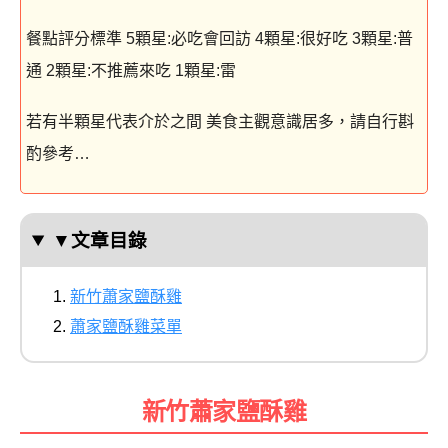
餐點評分標準 5顆星:必吃會回訪 4顆星:很好吃 3顆星:普
通 2顆星:不推薦來吃 1顆星:雷
若有半顆星代表介於之間 美食主觀意識居多，請自行斟
酌參考…
▼文章目錄
新竹蕭家鹽酥雞
蕭家鹽酥雞菜單
新竹蕭家鹽酥雞