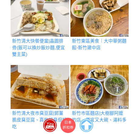
新竹清大快餐便當|晶園排
新竹東區美食｜大中華粥麵
骨(飯可以換炒飯炒麵,便宜
館-新竹建中店
雙主菜)
新竹清大夜市臭豆腐|郭董
新竹市區麵店|大樹腳阿嬤
脆皮臭豆腐、真的好臭但好
的店、便宜又大碗、湯料多
吃