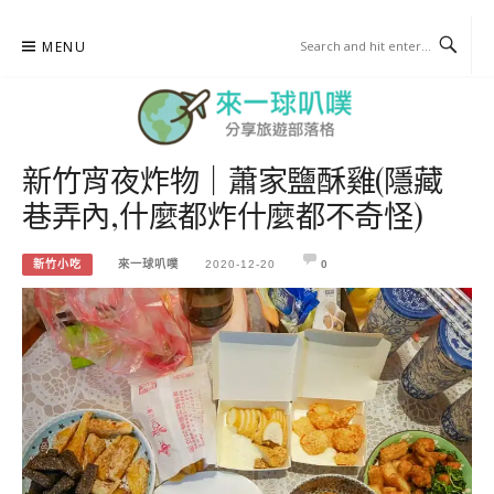
Skip
MENU
to
content
新竹宵夜炸物｜蕭家鹽酥雞(隱藏
來一球叭噗
巷弄內,什麼都炸什麼都不奇怪)
分享日本自助部落格
新竹小吃
來一球叭噗
2020-12-20
0