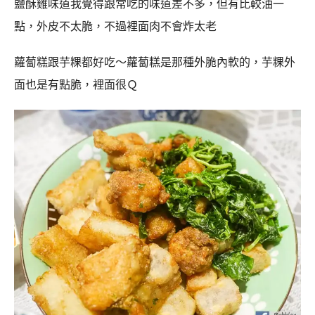
鹽酥雞味道我覺得跟常吃的味道差不多，但有比較油一
點，外皮不太脆，不過裡面肉不會炸太老
蘿蔔糕跟芋粿都好吃～蘿蔔糕是那種外脆內軟的，芋粿外
面也是有點脆，裡面很Ｑ