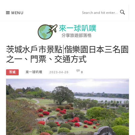
Skip
MENU
to
content
茨城水戶市景點|偕樂園日本三名園
來一球叭噗
之一、門票、交通方式
分享日本自助部落格
茨城
來一球叭噗
2023-04-26
0