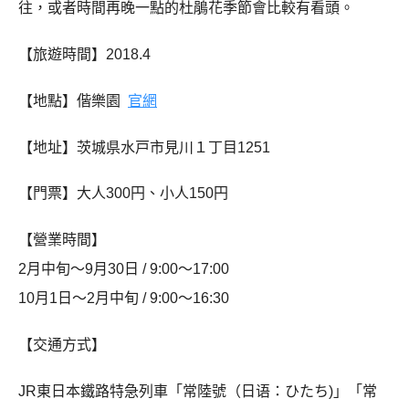
往，或者時間再晚一點的杜鵑花季節會比較有看頭。
【旅遊時間】2018.4
【地點】偕樂園
官網
【地址】茨城県水戸市見川１丁目1251
【門票】大人300円、小人150円
【營業時間】
2月中旬～9月30日 / 9:00～17:00
10月1日～2月中旬 / 9:00～16:30
【交通方式】
JR東日本鐵路特急列車「常陸號（日语：ひたち)」「常