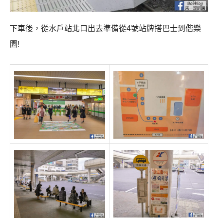
下車後，從水戶站北口出去準備從4號站牌搭巴士到偕樂
園!