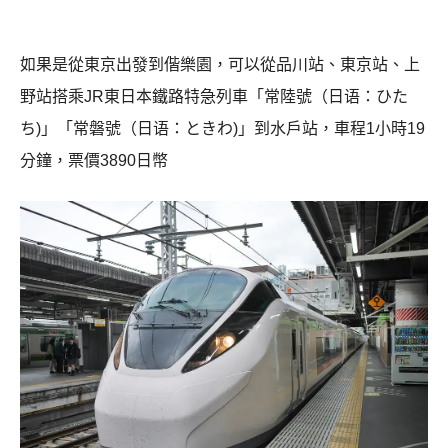
如果是從東京出發到偕樂園，可以從品川站、東京站、上
野站搭乘JR東日本鐵路特急列車「常陸號（日语：ひた
ち)」「常磐號（日语：ときわ)」到水戶站，車程1小時19
分鐘，票價3890日幣