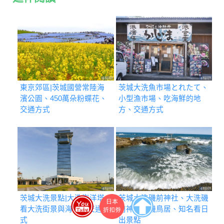
東京郊區|茨城國營常陸海
茨城大洗魚市場とれたて、
濱公園、450萬朵粉蝶花、
小型漁市場、吃海鮮的地
交通方式
方、交通方式
茨城大洗景點|大洗海洋塔
茨城大洗磯前神社、大洗磯
看大洗街景與海景、交通方
前神社神磯鳥居、知名看日
式
出景點