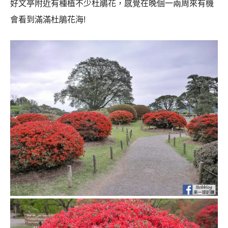
好文亭附近有種植不少杜鵑花，感覺在晚個一兩周來有機
會看到滿滿杜鵑花海!