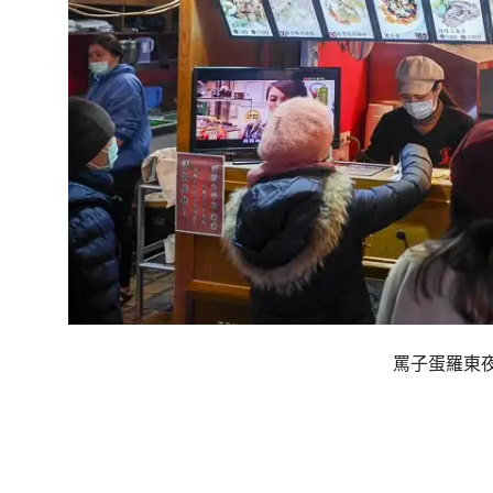
罵子蛋羅東