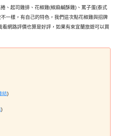
捲、起司雞排、花椒雞(椒麻鹹酥雞)、罵子蛋(泰式
較不一樣，有自己的特色，我們這次點花椒雞與招牌
，我看網路評價也算是好評，如果有來宜蘭旅遊可以買
連結
)
結
)