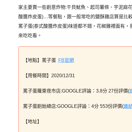
家主要賣一些創意炸物:干貝魷魚、起司薯條、芋泥麻花
酸醬炸皮蛋)…等餐點，跟一般常吃的鹽酥雞店算是比
罵子蛋(泰式酸醬炸皮蛋)味道都不錯，花椒雞裡面有
來吃吃看。
【地點】罵子蛋
FB官網
【用餐時間】2020/12/31
罵子蛋羅東夜市店:GOOGLE評論：3.8分 27份評價(
罵子蛋創始總店:GOOGLE評論：4分 553份評價(
連
【地址】