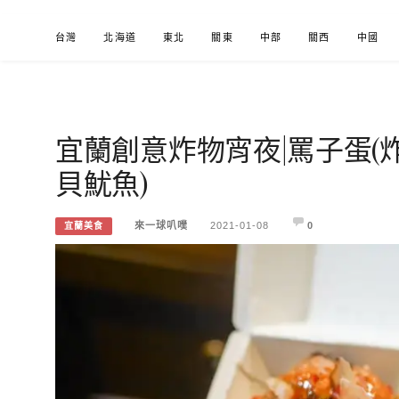
Skip
台灣
北海道
東北
關東
中部
關西
中國
to
content
宜蘭創意炸物宵夜|罵子蛋(炸
來一球叭噗
分享日本自助部落格
貝魷魚)
來一球叭噗
2021-01-08
0
宜蘭美食