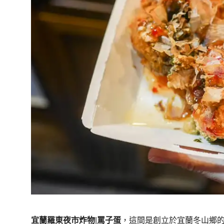
宜蘭羅東夜市炸物
|
罵子蛋
，這間是創立於宜蘭冬山鄉