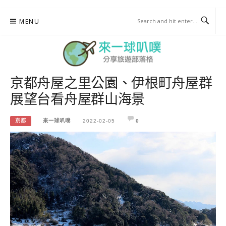
Skip
MENU
to
content
京都舟屋之里公園、伊根町舟屋群
來一球叭噗
展望台看舟屋群山海景
分享日本自助部落格
京都
來一球叭噗
2022-02-05
0