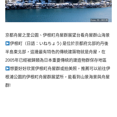
京都舟屋之里公園、伊根町舟屋群展望台看舟屋群山海景
伊根町（日語：いねちょう
)
是位於京都府北部的丹後
半島東北部，這邊最有特色的傳統建築物就是舟屋，在
2005年已經被歸類為日本重要傳統的建造物群保存地區
想要好好欣賞伊根町舟屋群或拍美照，推薦可以前往伊
根浦公園的伊根町舟屋群展望所，能看到山景海景與舟屋
群!