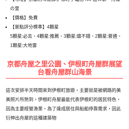
の里
【價格】免費
【景點評分標準】4顆星
5顆星:必去、4顆星:推薦、3顆星:還不錯、2顆星:普通、
1顆星:大地雷
京都舟屋之里公園、伊根町舟屋群展望
台看舟屋群山海景
這次安排半天時間來到伊根町旅遊，主要就是被網路的美
美照片所煞到，伊根町舟屋最能代表伊根町的居民特色，
因為主要經營漁業，為了達成居住與船舶停靠需求，因此
衍伸出舟屋的這種建築物