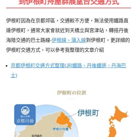
到伊根町舟屋群展望台交通方式
伊根町因為在京都郊區，交通較不方便，無法使用鐵路直
達伊根町，通常大家會就近到天橋立與宮津站，轉搭丹後
海陸交通的巴士路線-
伊根線・蒲入線
到伊根町，更詳細的
伊根町交通方式，可以參考我整理的文章介紹
京都伊根町交通方式整理(JR鐵路、丹後鐵道、丹海巴
士)