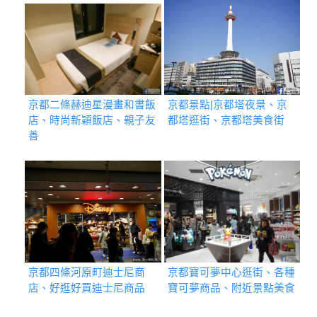
京都二條赫迪星漫畫和書飯
京都景點|京都塔夜景、京
店、時尚新穎飯店、親子友
都塔逛街、京都塔美食街
善
京都四條河原町迪士尼商
京都寶可夢中心逛街、各種
店、好逛好買迪士尼商品
寶可夢商品、附近景點美食