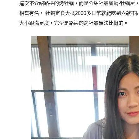
這次不介紹路邊的烤牡蠣，而是介紹牡蠣餐廳-牡蠣屋
相當有名， 牡蠣定食大概2000多日幣就能吃到六款
大小跟滿足度，完全是路邊的烤牡蠣無法比擬的。