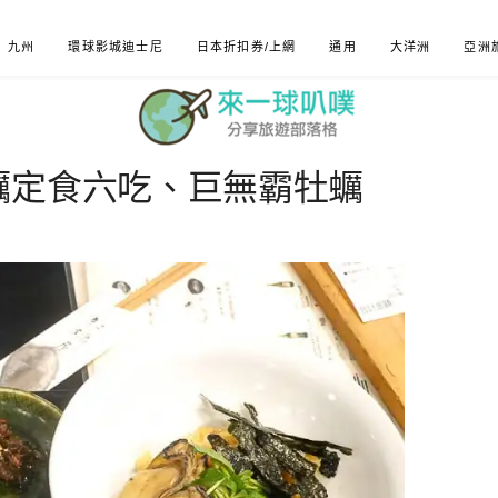
九州
環球影城迪士尼
日本折扣券/上網
通用
大洋洲
亞洲
蠣定食六吃、巨無霸牡蠣