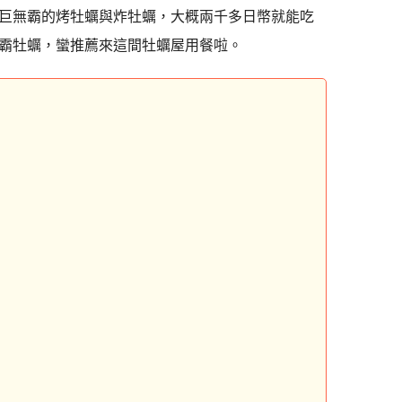
巨無霸的烤牡蠣與炸牡蠣，大概兩千多日幣就能吃
霸牡蠣，蠻推薦來這間牡蠣屋用餐啦。