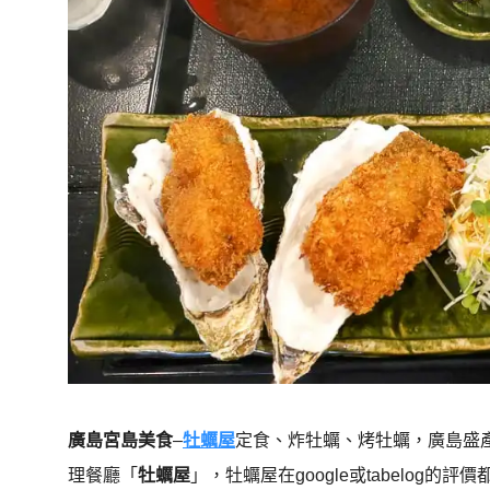
廣島宮島美食
–
牡蠣屋
定食、炸牡蠣、烤牡蠣，廣島盛
理餐廳「
牡蠣屋
」，牡蠣屋在google或tabelog的