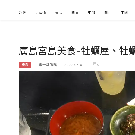
Skip
台灣
北海道
東北
關東
中部
關西
中國
to
content
廣島宮島美食-牡蠣屋、牡
來一球叭噗
分享日本自助部落格
來一球叭噗
2022-06-01
0
廣島