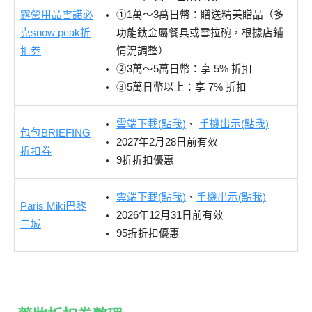
露營用品雪諾必
①1萬～3萬日幣：贈送精美贈品（多
克snow peak折
功能鈦金屬餐具或雪拉碗，根據店鋪
扣券
情況調整）
②3萬～5萬日幣：享 5% 折扣
③5萬日幣以上：享 7% 折扣
雲端下載(點我)
、
手機出示(點我)
包包BRIEFING
2027年2月28日前有效
折扣券
9折折扣優惠
雲端下載(點我)
、
手機出示(點我)
Paris Miki巴黎
2026年12月31日前有效
三城
95折折扣優惠