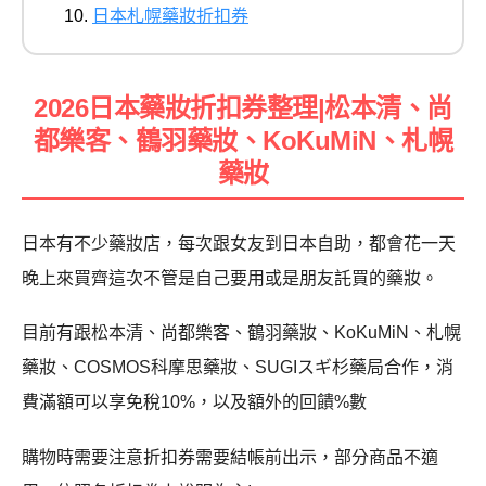
日本札幌藥妝折扣券
2026日本藥妝折扣券整理|松本清、尚
都樂客、鶴羽藥妝、KoKuMiN、札幌
藥妝
日本有不少藥妝店，每次跟女友到日本自助，都會花一天
晚上來買齊這次不管是自己要用或是朋友託買的藥妝。
目前有跟松本清、尚都樂客、鶴羽藥妝、KoKuMiN、札幌
藥妝、COSMOS科摩思藥妝、SUGIスギ杉藥局合作，消
費滿額可以享免稅10%，以及額外的回饋%數
購物時需要注意折扣券需要結帳前出示，部分商品不適