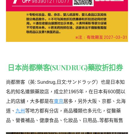
日本尚都樂客(
SUNDRUG
)藥妝折扣券
尚都樂客（英: Sundrug,日文:サンドラッグ）也是日本知
名的知名連鎖藥妝店，成立於1965年，在日本有600間以
上的店舖，大多都是在
東京
居多，另外大阪、京都、北海
道、
九州
等地方都有分店，商品種類也多元化，從醫藥
品、營養補品、健康食品、化妝品、日用品..等都有販售