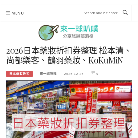
Skip
MENU
to
content
2026日本藥妝折扣券整理|松本清、
來一球叭噗
尚都樂客、鶴羽藥妝、KoKuMiN
分享日本自助部落格
日本藥妝折扣
來一球叭噗
2025-12-25
0