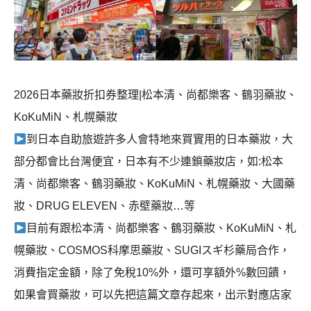
2026日本藥妝折扣券整理|松本清、尚都樂客、鶴羽藥妝、
KoKuMiN、札幌藥妝
到日本自助旅遊許多人會特地來買實用的日本藥妝，大
部分都會比台灣便宜，日本有不少連鎖藥妝店，如:松本
清、尚都樂客、鶴羽藥妝、KoKuMiN、札幌藥妝、大國藥
妝、DRUG ELEVEN、赤壁藥妝…等
目前有跟松本清、尚都樂客、鶴羽藥妝、KoKuMiN、札
幌藥妝、COSMOS科摩思藥妝、SUGIスギ杉藥局合作，
消費指定金額，除了免稅10%外，還可享額外%數回饋，
如果會買藥妝，可以先把這篇文章存起來，出示對應店家