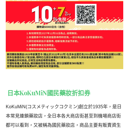
日本KoKuMiN國民藥妝折扣券
KoKuMiN(コスメティックコクミン)創立於1935年，是日
本常見連鎖藥妝店，全日本各大商店街甚至到機場商店街
都可以看到，又被稱為國民藥妝店，商品主要有販賣資生