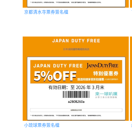
京都清水寺票券簽名檔
小琉球票券簽名檔