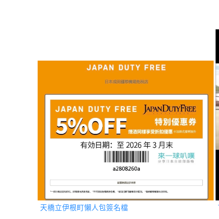
天橋立伊根町懶人包簽名檔