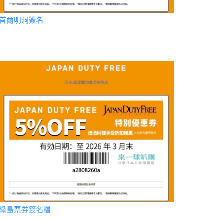
首爾明洞簽名
綠島票券簽名檔