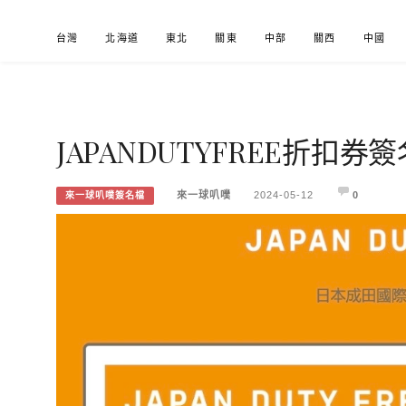
Skip
台灣
北海道
東北
關東
中部
關西
中國
to
content
JAPANDUTYFREE折扣券
來一球叭噗
分享日本自助部落格
來一球叭噗
2024-05-12
0
來一球叭噗簽名檔