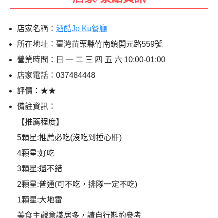
店家名稱：
酒酷Jo Ku餐廳
所在地址：臺灣苗栗縣竹南鎮開元路559號
營業時間：日 一 二 三 四 五 六 10:00-01:00
店家電話：037484448
評價：★★
備註資訊：
【推薦程度】
5顆星:推薦必吃(沒吃到捶心肝)
4顆星:好吃
3顆星:還不錯
2顆星:普通(可不吃，排隊一定不吃)
1顆星:大地雷
美食主觀意識居多，請自行斟酌參考