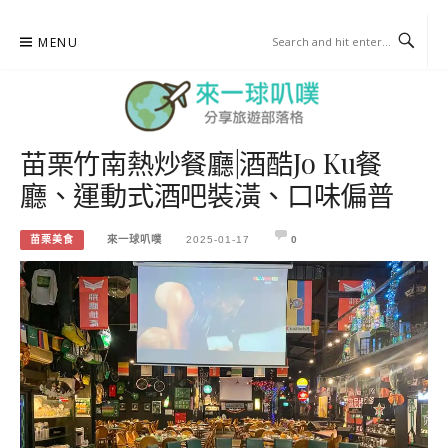
Skip
MENU
to
content
苗栗竹南熱炒餐廳|酒酷Jo Ku餐
來一球叭噗
廳、運動式酒吧裝潢、口味偏普
分享日本自助部落格
苗栗美食
來一球叭噗
2025-01-17
0