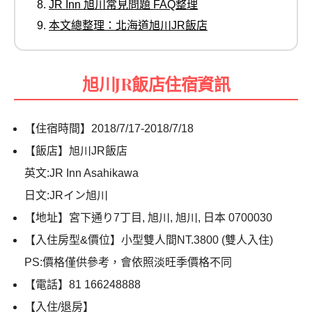
JR Inn 旭川常見問題 FAQ整理
本文總整理：北海道旭川JR飯店
旭川JR飯店住宿資訊
【住宿時間】2018/7/17-2018/7/18
【飯店】旭川JR飯店
英文:JR Inn Asahikawa
日文:JRイン旭川
【地址】宮下通り7丁目, 旭川, 旭川, 日本 0700030
【入住房型&價位】小型雙人間NT.3800 (雙人入住)
PS:價格僅供參考，會依照淡旺季價格不同
【電話】81 166248888
【入住/退房】