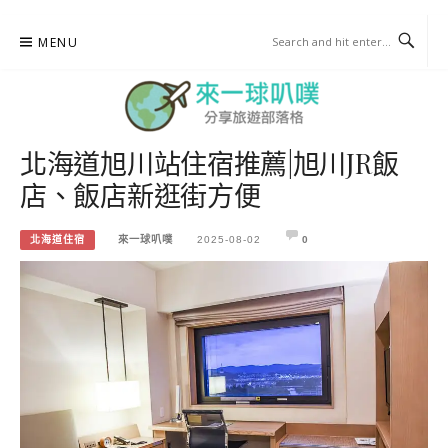
Skip
MENU
to
content
北海道旭川站住宿推薦|旭川JR飯
來一球叭噗
店、飯店新逛街方便
分享日本自助部落格
北海道住宿
來一球叭噗
2025-08-02
0