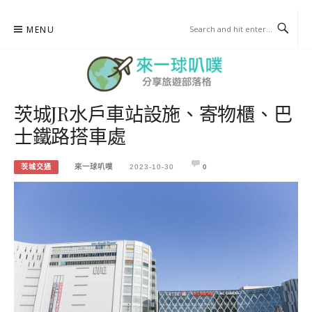
Skip
MENU
to
content
茨城JR水戶車站設施、寄物櫃、巴
來一球叭噗
士鐵路搭車處
分享日本自助部落格
茨城交通
來一球叭噗
2023-10-30
0