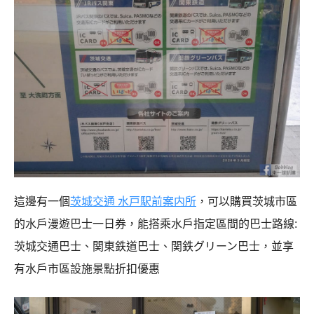
這邊有一個
茨城交通 水戸駅前案内所
，可以購買茨城市區
的水戶漫遊巴士一日券，能搭乘水戶指定區間的巴士路線:
茨城交通巴士、関東鉄道巴士、関鉄グリーン巴士，並享
有水戶市區設施景點折扣優惠