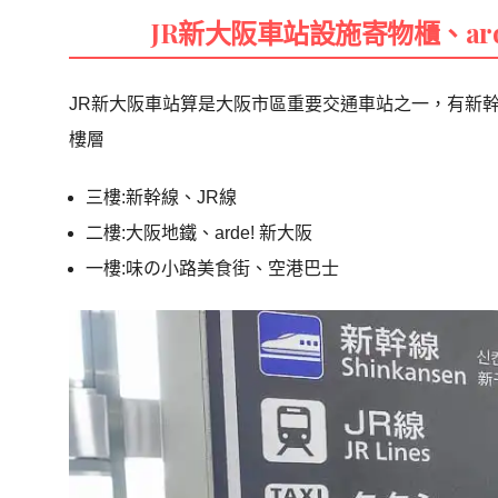
JR新大阪車站設施寄物櫃、ar
JR新大阪車站算是大阪市區重要交通車站之一，有新
樓層
三樓:新幹線、JR線
二樓:大阪地鐵、arde! 新大阪
一樓:味の小路美食街、空港巴士