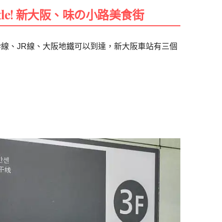
de! 新大阪、味の小路美食街
幹線、JR線、大阪地鐵可以到達，新大阪車站有三個