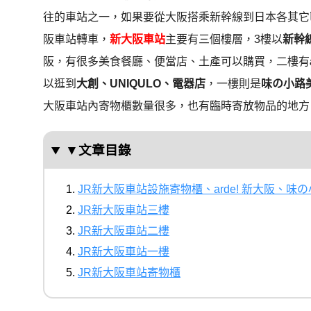
往的車站之一，如果要從大阪搭乘新幹線到日本各其它
阪車站轉車，
新大阪車站
主要有三個樓層，3樓以
新幹
阪，有很多美食餐廳、便當店、土產可以購買，二樓有
以逛到
大創、UNIQULO、電器店
，一樓則是
味の小路美
大阪車站內寄物櫃數量很多，也有臨時寄放物品的地方
▼文章目錄
JR新大阪車站設施寄物櫃、arde! 新大阪、味
JR新大阪車站三樓
JR新大阪車站二樓
JR新大阪車站一樓
JR新大阪車站寄物櫃