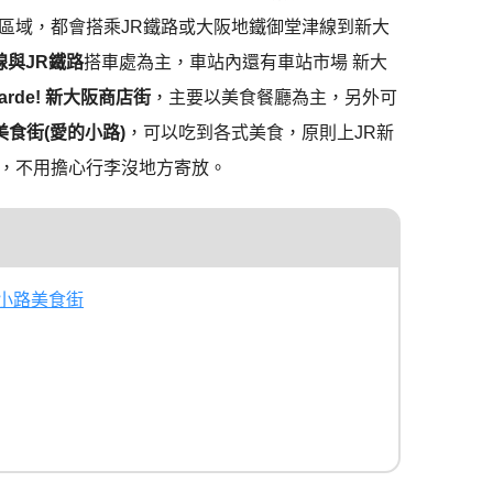
區域，都會搭乘JR鐵路或大阪地鐵御堂津線到新大
線與JR鐵路
搭車處為主，車站內還有車站市場 新大
arde! 新大阪商店街
，主要以美食餐廳為主，另外可
食街(愛的小路)
，可以吃到各式美食，原則上JR新
，不用擔心行李沒地方寄放。
の小路美食街