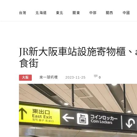
Skip
台灣
北海道
東北
關東
中部
關西
中國
to
content
JR新大阪車站設施寄物櫃、a
來一球叭噗
分享日本自助部落格
食街
來一球叭噗
2023-11-25
0
大阪