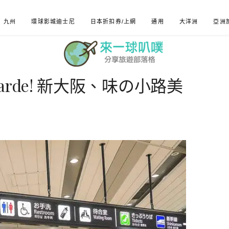
九州
環球影城迪士尼
日本折扣券/上網
通用
大洋洲
亞洲
rde! 新大阪、味の小路美