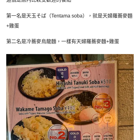
第一名是天玉そば（Tentama soba），就是天婦羅蕎麥麵
+雞蛋
第二名是冷蕎麥烏龍麵，一樣有天婦羅蕎麥麵+雞蛋