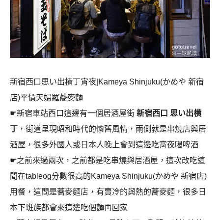
新宿西口思い出横丁宵夜|Kameya Shinjuku(かめや 新宿
店)平價天婦羅蕎麥麵
☛新宿車站西口這邊有一個居酒屋街
新宿西口 思い出横
丁
，街道呈現昭和時代的懷舊風情，兩側就是串燒店與居
酒屋，很多外國人或日本人晚上會到這邊吃宵夜喝啤酒
☛之前來過兩次，之前都是吃串燒與居酒屋，這次改吃這
間在tableog分數很高的Kameya Shinjuku(かめや 新宿店)
用餐，這間是蕎麥麵店，有賣冷的與熱的蕎麥麵，很多日
本下班族都會來這邊吃個麵再回家