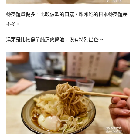
蕎麥麵量偏多，比較偏軟的口感，跟常吃的日本蕎麥麵差
不多。
湯頭是比較偏單純清爽醬油，沒有特別出色～