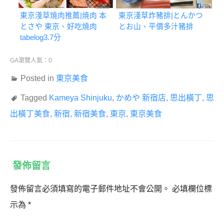
東京淺草燒肉推薦|焼肉 本
東京淺草炸豬排|とんかつ
とさや 東京、好吃燒肉
とお山、平價多汁豬排
tabelog3.7分
GA瀏覽人氣：0
Posted in
東京美食
Tagged
Kameya Shinjuku
,
かめや 新宿店
,
思出橫丁
,
思
出橫丁美食
,
新宿
,
新宿美食
,
東京
,
東京美食
發佈留言
發佈留言必須填寫的電子郵件地址不會公開。
必填欄位標
示為
*