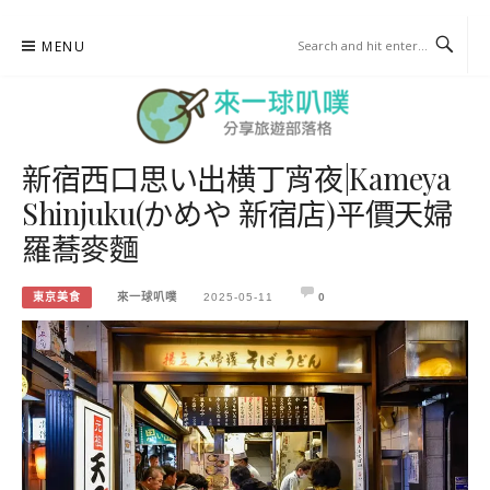
Skip
MENU
to
content
新宿西口思い出横丁宵夜|Kameya
來一球叭噗
Shinjuku(かめや 新宿店)平價天婦
分享日本自助部落格
羅蕎麥麵
東京美食
來一球叭噗
2025-05-11
0