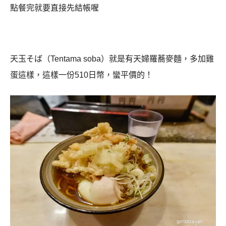
點餐完就要直接先結帳喔
天玉そば（Tentama soba）就是有天婦羅蕎麥麵，多加雞
蛋這樣，這樣一份510日幣，蠻平價的！