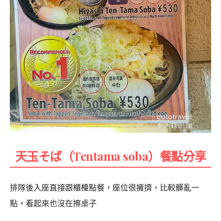
天玉そば（Tentama soba）餐點分享
排隊後入座直接跟櫃檯點餐，座位很擁擠，比較髒亂一
點，看起來也沒在擦桌子