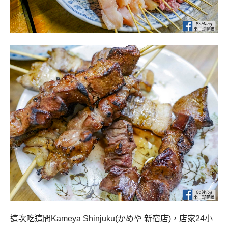
這次吃這間Kameya Shinjuku(かめや 新宿店)，店家24小