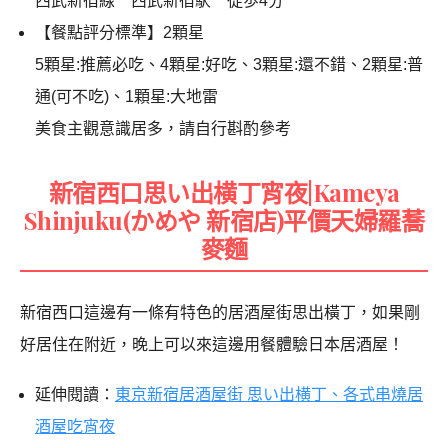
西武新宿線 西武新宿駅 徒歩4分
【餐點評分標準】2顆星
5顆星:推薦必吃、4顆星:好吃、3顆星:還不錯、2顆星:普
通(可不吃)、1顆星:大地雷
美食主觀意識居多，請自行斟酌參考
新宿西口思い出横丁宵夜|Kameya
Shinjuku(かめや 新宿店)平價天婦羅蕎
麥麵
新宿西口這邊有一條有特色的居酒屋街思出橫丁，如果剛
好居住在附近，晚上可以來這邊用餐體驗日本居酒屋！
延伸閱讀：
東京新宿居酒屋街 思い出横丁、各式串燒居
酒屋吃宵夜