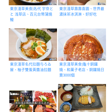
東京淺草美食|名代 宇奈と
東京淺草壽壽喜園、世界最
と 浅草店、百元台幣蒲燒
濃抹茶冰淇淋、好好吃
鰻
東京淺草名代拉麵与ろゐ
東京淺草美食|龜十銅鑼
屋、柚子雙蛋黃醬油拉麵
燒、和菓子老店、銅鑼燒日
賣3000個