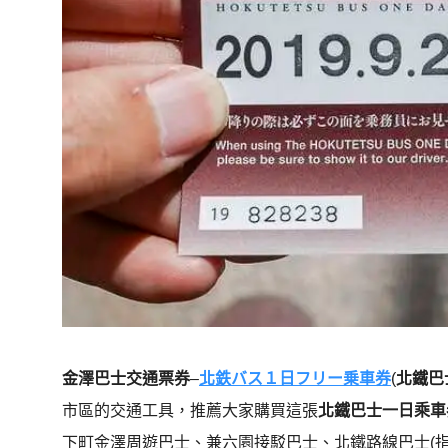
金澤巴士交通票券
–
北鉄バス１日フリー乗車券
(
北鐵巴
市區的交通工具，推薦大家購買這張
北鐵巴士一日乘車
下町金澤周遊巴士、兼六園接駁巴士、北鐵路線巴士(