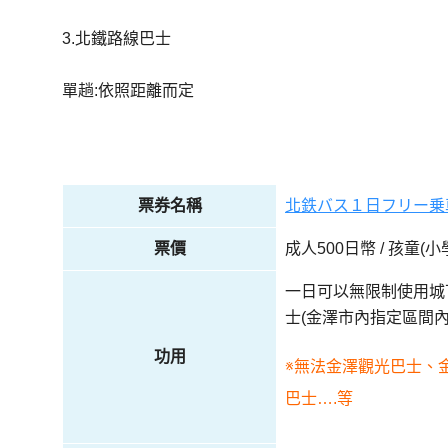
3.北鐵路線巴士
單趟:依照距離而定
票券名稱
北鉄バス１日フリー乗
票價
成人500日幣 / 孩童(小
一日可以無限制使用城
士(金澤市內指定區間
功用
※無法金澤觀光巴士、金澤
巴士….等