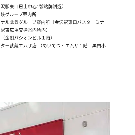
沢駅東口巴士中心1號站牌附近）
北鉄グループ案内所
ミナル北鉄グループ案内所（金沢駅東口バスターミナ
沢駅東広場交通案内所内）
ー（金劇パシオンビル１階）
ター武蔵エムザ店 （めいてつ・エムザ１階 黒門小