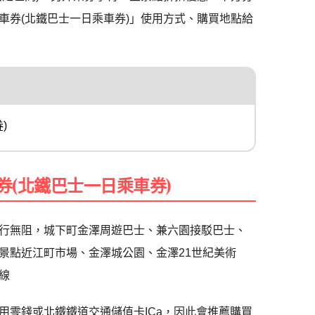
車券(北鐵巴士一日乘車券)」使用方式、購買地點給
)
券(北鐵巴士一日乘車券)
行無阻，城下町金澤周遊巴士、兼六園接駁巴士、
景點近江町市場、金澤城公園、金澤21世紀美術
線
用零錢或北鐵鐵道交通儲值卡ICa，因此會推薦購買