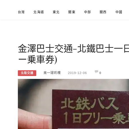
Skip
台灣
北海道
東北
關東
中部
關西
中國
to
content
金澤巴士交通-北鐵巴士一日
來一球叭噗
分享日本自助部落格
ー乗車券)
來一球叭噗
2019-12-06
0
北陸交通