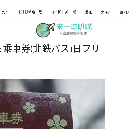
九州
環球影城迪士尼
日本折扣券/上網
通用
大洋洲
亞洲
乘車券(北鉄バス1日フリ