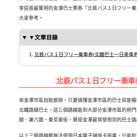
享這張最實用的金澤巴士票券「北鉄バス１日フリー乗
大家參考。
▼文章目錄
北鉄バス１日フリー乗車券(北鐵巴士一日乘車券
北鉄バス１日フリー乗車
來金澤市區自助旅遊，只要搞懂金澤市區的巴士就能暢
北鐵路線巴士，這三個路線能到大部分金澤市區的熱門
館、兼六園、東茶屋街，算是金澤最常使用到的巴士路
以上三條路線都無法使用日本電子儲值卡搭車，只能利