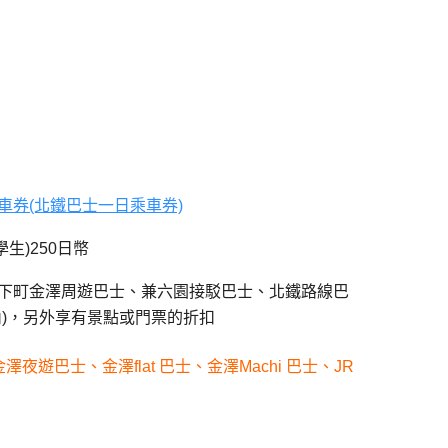
車券(北鐵巴士一日乘車券)
學生)250日幣
下町金澤周遊巴士、兼六園接駁巴士、北鐵路線巴
內)，另外享有景點或門票的折扣
夜遊巴士、金澤flat 巴士、金澤Machi 巴士、JR