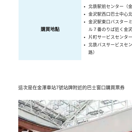
北鉄駅前センター（金
金沢駅西口巴士中心
金沢駅東口バスター
購買地點
ル７番のりば近く金
片町サービスセンタ
北鉄バスサービスセン
路）
這次是在金澤車站7號站牌附近的巴士窗口購買票券