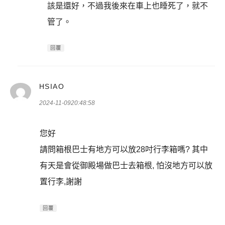
該是還好，不過我後來在車上也睡死了，就不
管了。
回覆
表
HSIAO
示:
2024-11-0920:48:58
您好
請問箱根巴士有地方可以放28吋行李箱嗎? 其中
有天是會從御殿場做巴士去箱根, 怕沒地方可以放
置行李,謝謝
回覆