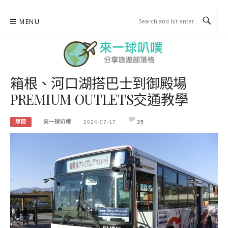
Skip
MENU
to
content
箱根、河口湖搭巴士到御殿場
來一球叭噗
PREMIUM OUTLETS交通教學
分享日本自助部落格
靜岡
來一球叭噗
2024-07-17
35