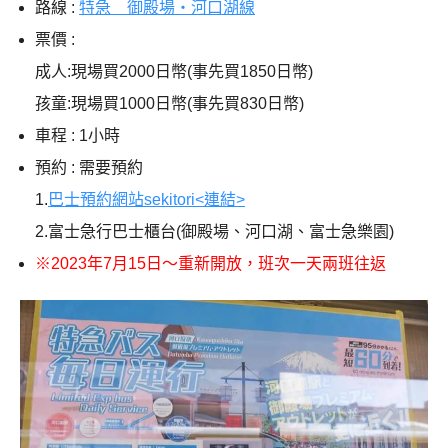
路線 :
特急 御殿場・河口湖線
票價 :
成人:現場買2000日幣(事先買1850日幣)
孩童:現場買1000日幣(事先買830日幣)
車程 : 1小時
預約 : 需要預約
1.
巴士預約網站sekitori<連結>
2.富士急行巴士櫃台(御殿場、河口湖、富士急樂園)
※2023年7月15日～重新開放，班次一天兩班往返