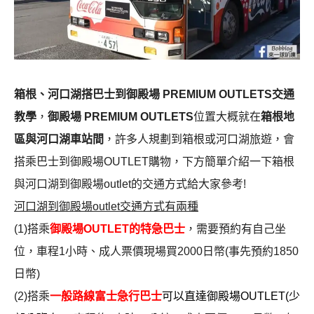
箱根、河口湖搭巴士到御殿場 PREMIUM OUTLETS交通
教學
，
御殿場 PREMIUM OUTLETS
位置大概就在
箱根地
區與河口湖車站間
，許多人規劃到箱根或河口湖旅遊，會
搭乘巴士到御殿場OUTLET購物，下方簡單介紹一下箱根
與河口湖到御殿場outlet的交通方式給大家參考!
河口湖到御殿場outlet交通方式有兩種
(1)搭乘
御殿場OUTLET的特急巴士
，需要預約有自己坐
位，車程1小時、成人票價現場買2000日幣(事先預約1850
日幣)
(2)搭乘
一般路線富士急行巴士
可以直達御殿場OUTLET(少