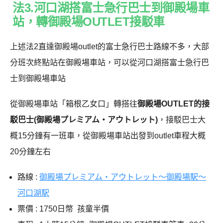
法3.河口湖搭富士急行巴士到御殿場車
站，轉御殿場OUTLET接駁車
上述法2直達御殿場outlet的富士急行巴士路線不多，大部
分班次終點站在御殿場車站，可以從河口湖搭富士急行巴
士到御殿場車站
從
御殿場車站
「箱根乙女口」轉搭往
御殿場OUTLET的接
駁巴士(御殿場プレミアム・アウトレット)
，接駁巴士大
概15分鐘有一班車，從御殿場車站出發到outlet車程大概
20分鐘左右
路線 :
御殿場プレミアム・アウトレット～御殿場駅～
河口湖駅
票價 : 1750日幣 孩童半價