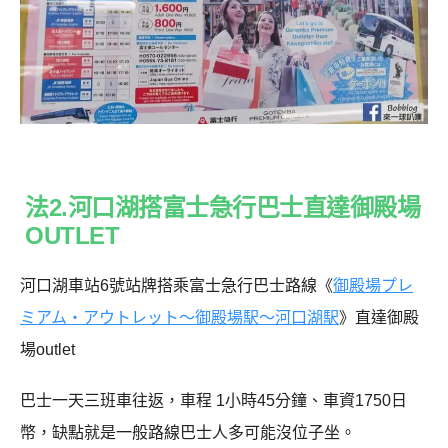
法2.河口湖搭富士急行巴士直達御殿場
OUTLET
河口湖車站6號站牌搭乘富士急行巴士路線《
御殿場プレ
ミアム・アウトレット～御殿場駅～河口湖駅
》直達御殿
場outlet
巴士一天三班車往返，車程 1小時45分鐘、車資1750日
幣，缺點就是一般路線巴士人多可能沒位子坐。