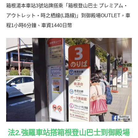
箱根湯本車站3號站牌搭乘「箱根登山巴士 プレミアム・
アウトレット・時之栖線(L路線)」到御殿場OUTLET，車
程1小時6分鐘、車資1440日幣
法2.強羅車站搭箱根登山巴士到御殿場