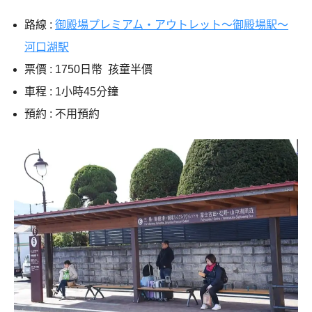
路線 :
御殿場プレミアム・アウトレット～御殿場駅～
河口湖駅
票價 : 1750日幣 孩童半價
車程 : 1小時45分鐘
預約 : 不用預約