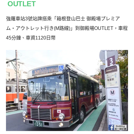
OUTLET
強羅車站3號站牌搭乘「箱根登山巴士 御殿場プレミア
ム・アウトレット行き(M路線)」到御殿場OUTLET，車程
45分鐘、車資1120日幣