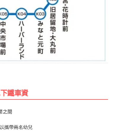
地下鐵車資
幣之間
以攜帶兩名幼兒