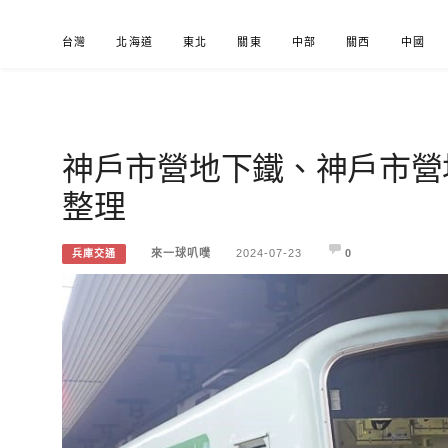
Skip
台灣
北海道
東北
關東
中部
關西
中國
to
content
神戶市營地下鐵、神戶市營
來一球叭噗
分享日本自助部落格
整理
來一球叭噗
2024-07-23
0
兵庫交通