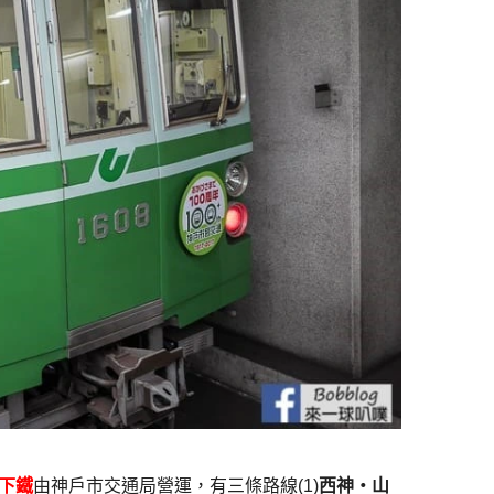
下鐵
由神戶市交通局營運，有三條路線(1)
西神・山