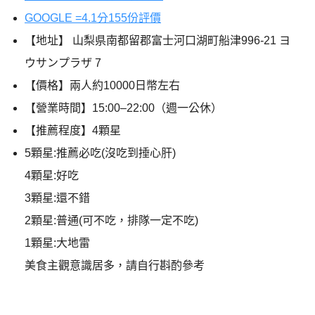
GOOGLE =4.1分155份評價
【地址】 山梨県南都留郡富士河口湖町船津996-21 ヨ
ウサンプラザ 7
【價格】兩人約10000日幣左右
【營業時間】15:00–22:00（週一公休）
【推薦程度】4顆星
5顆星:推薦必吃(沒吃到捶心肝)
4顆星:好吃
3顆星:還不錯
2顆星:普通(可不吃，排隊一定不吃)
1顆星:大地雷
美食主觀意識居多，請自行斟酌參考