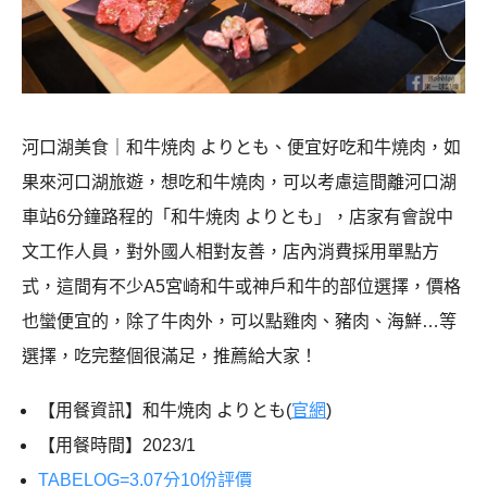
河口湖美食｜和牛焼肉 よりとも、便宜好吃和牛燒肉，如
果來河口湖旅遊，想吃和牛燒肉，可以考慮這間離河口湖
車站6分鐘路程的「和牛焼肉 よりとも」，店家有會說中
文工作人員，對外國人相對友善，店內消費採用單點方
式，這間有不少A5宮崎和牛或神戶和牛的部位選擇，價格
也蠻便宜的，除了牛肉外，可以點雞肉、豬肉、海鮮…等
選擇，吃完整個很滿足，推薦給大家！
【用餐資訊】和牛焼肉 よりとも(
官網
)
【用餐時間】2023/1
TABELOG=3.07分10份評價