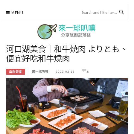
Skip
MENU
to
content
河口湖美食｜和牛焼肉 よりとも、
來一球叭噗
便宜好吃和牛燒肉
分享日本自助部落格
山梨美食
來一球叭噗
2023-02-13
6