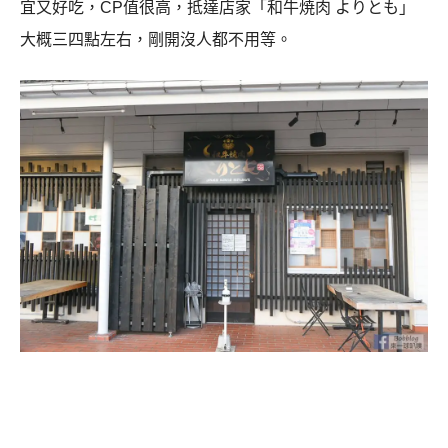
宜又好吃，CP值很高，抵達店家「和牛焼肉 よりとも」
大概三四點左右，剛開沒人都不用等。