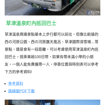
草津溫泉町內巡回巴士
草津溫泉周邊景點基本上步行都可以前往，但像比較遠的
西の河原公園、西の河原露天風呂、草津國際滑雪場…等
景點，還是會有一段距離，可以考慮使用草津溫泉町內巡
回巴士，搭乘單趟100日幣，如果有帶未滿小學的小朋
友，一個人能免費攜帶一人，停靠位置與時刻表可以參考
下方的參考資料!
參考資料
路線圖PDF下載