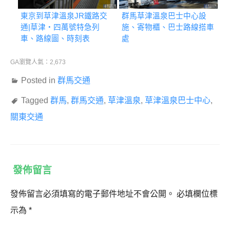
東京到草津溫泉JR鐵路交
群馬草津溫泉巴士中心設
通|草津・四萬號特急列
施、寄物櫃、巴士路線搭車
車、路線圖、時刻表
處
GA瀏覽人氣：2,673
Posted in
群馬交通
Tagged
群馬
,
群馬交通
,
草津溫泉
,
草津溫泉巴士中心
,
關東交通
發佈留言
發佈留言必須填寫的電子郵件地址不會公開。
必填欄位標
示為
*