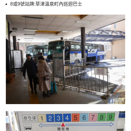
8或9號站牌:草津溫泉町內巡迴巴士