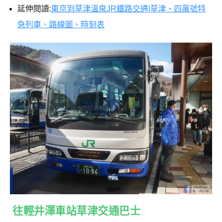
延伸閱讀:
東京到草津溫泉JR鐵路交通|草津・四萬號特
急列車、路線圖、時刻表
往輕井澤車站草津交通巴士