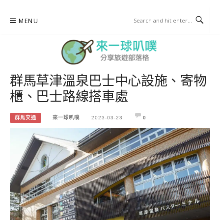
Skip
MENU
to
content
群馬草津溫泉巴士中心設施、寄物
來一球叭噗
櫃、巴士路線搭車處
分享日本自助部落格
群馬交通
來一球叭噗
2023-03-23
0