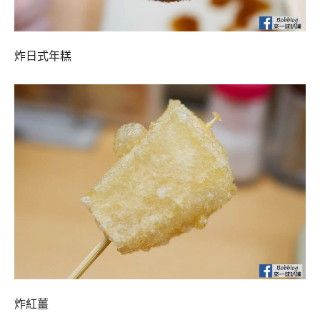
炸日式年糕
炸紅薑