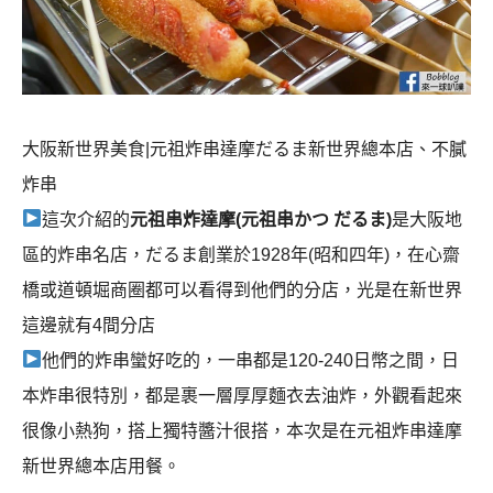
大阪新世界美食|元祖炸串達摩だるま新世界總本店、不膩
炸串
這次介紹的
元祖串炸達摩(元祖串かつ だるま)
是大阪地
區的炸串名店，だるま創業於1928年(昭和四年)，在心齋
橋或道頓堀商圈都可以看得到他們的分店，光是在新世界
這邊就有4間分店
他們的炸串蠻好吃的，一串都是120-240日幣之間，日
本炸串很特別，都是裹一層厚厚麵衣去油炸，外觀看起來
很像小熱狗，搭上獨特醬汁很搭，本次是在元祖炸串達摩
新世界總本店用餐。