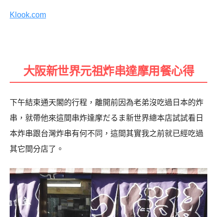
Klook.com
大阪新世界元祖炸串達摩用餐心得
下午結束通天閣的行程，離開前因為老弟沒吃過日本的炸
串，就帶他來這間串炸達摩だるま新世界總本店試試看日
本炸串跟台灣炸串有何不同，這間其實我之前就已經吃過
其它間分店了。