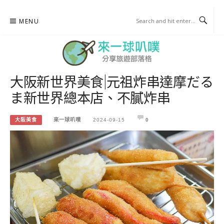
Skip
MENU
to
content
大阪新世界美食|元祖炸串達摩だる
來一球叭噗
ま新世界總本店、不膩炸串
分享日本自助部落格
大阪美食
來一球叭噗
2024-09-15
0