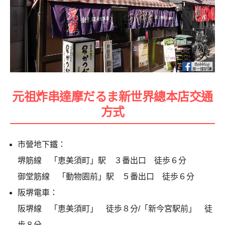
元祖炸串達摩だるま新世界總本店交通
方式
市營地下鐵：
堺筋線 「恵美須町」駅 ３番出口 徒歩６分
御堂筋線 「動物園前」駅 ５番出口 徒歩６分
阪堺電車：
阪堺線 「恵美須町」 徒歩８分/「新今宮駅前」 徒
歩８分