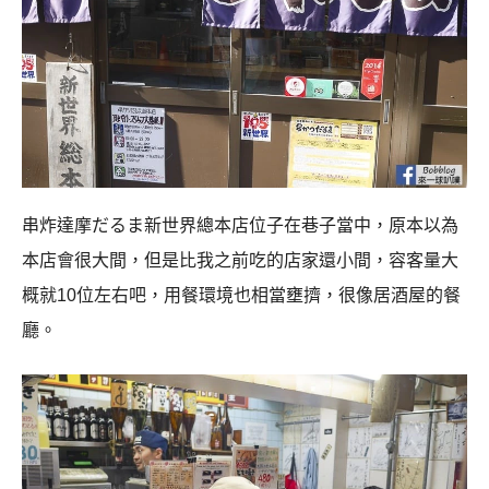
串炸達摩だるま新世界總本店位子在巷子當中，原本以為
本店會很大間，但是比我之前吃的店家還小間，容客量大
概就10位左右吧，用餐環境也相當壅擠，很像居酒屋的餐
廳。