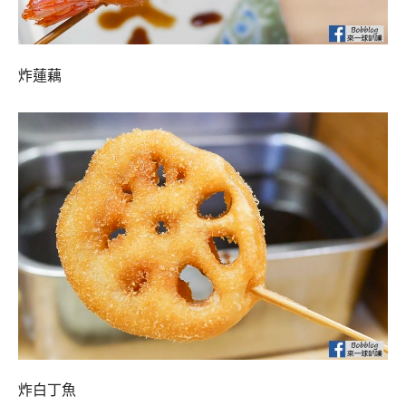
炸蓮藕
炸白丁魚