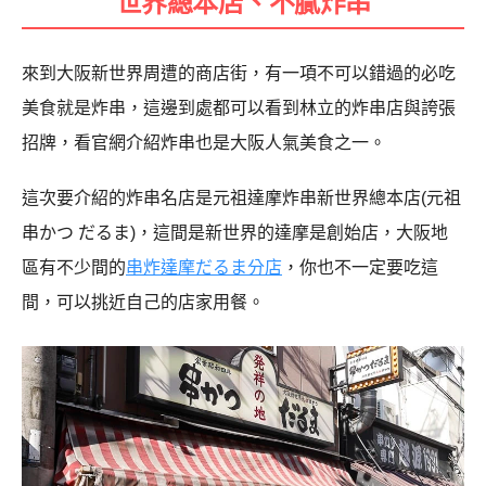
世界總本店、不膩炸串
來到大阪新世界周遭的商店街，有一項不可以錯過的必吃
美食就是炸串，這邊到處都可以看到林立的炸串店與誇張
招牌，看官網介紹炸串也是大阪人氣美食之一。
這次要介紹的炸串名店是元祖達摩炸串新世界總本店(元祖
串かつ だるま)，這間是新世界的達摩是創始店，大阪地
區有不少間的
串炸達摩だるま分店
，你也不一定要吃這
間，可以挑近自己的店家用餐。