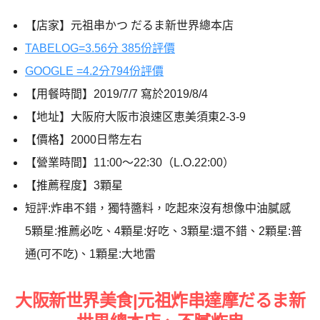
【店家】元祖串かつ だるま新世界總本店
TABELOG=3.56分 385份評價
GOOGLE =4.2分794份評價
【用餐時間】2019/7/7 寫於2019/8/4
【地址】大阪府大阪市浪速区恵美須東2-3-9
【價格】2000日幣左右
【營業時間】11:00～22:30（L.O.22:00）
【推薦程度】3顆星
短評:炸串不錯，獨特醬料，吃起來沒有想像中油膩感
5顆星:推薦必吃、4顆星:好吃、3顆星:還不錯、2顆星:普
通(可不吃)、1顆星:大地雷
大阪新世界美食|元祖炸串達摩だるま新