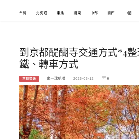
Skip
台灣
北海道
東北
關東
中部
關西
中國
to
content
到京都醍醐寺交通方式*4整
來一球叭噗
分享日本自助部落格
鐵、轉車方式
來一球叭噗
2025-03-12
0
京都交通