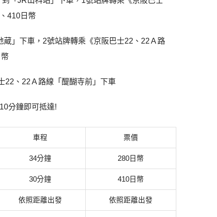
》到「JR山科站」下車，1號站牌轉乘《京阪巴士
、410日幣
地蔵」下車，2號站牌轉乘《京阪巴士22、22Ａ路
日幣
22、22Ａ路線「醍醐寺前」下車
0分鐘即可抵達!
車程
票價
34分鐘
280日幣
30分鐘
410日幣
依照距離出發
依照距離出發