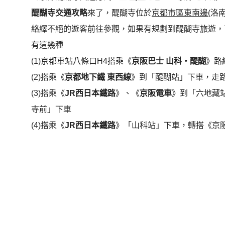
醍醐寺交通攻略
來了，醍醐寺位於
京都市區東南邊(
洛
絡繹不絕的遊客前往參觀，如果有規劃到醍醐寺旅遊，
有這幾種
(1)京都車站八條口H4搭乘《
京阪巴士 山科・醍醐
》路
(2)搭乘《
京都地下鐵 東西線
》到「醍醐站」下車，走路
(3)搭乘《
JR西日本鐵路
》、《
京阪電車
》到「六地藏站
寺前」下車
(4)搭乘《
JR西日本鐵路
》「山科站」下車，轉搭《京阪