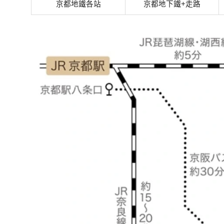
京都地鐵各站
京都地下鐵+走路