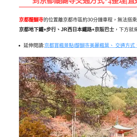
京都醍醐寺
的位置離京都市區約30分鐘車程，無法搭
京都地下鐵+步行、JR西日本鐵路+京阪巴士
，下方就
延伸閱讀:
京都賞楓景點|醍醐寺美麗楓葉、 交通方式