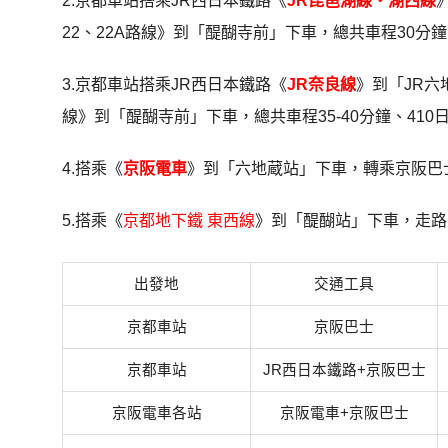
2.京都車站搭乘JR西日本鐵路《
JR琵琶湖線・湖西線
22、22A路線》到「醍醐寺前」下車，總共車程30分鐘
3.京都車站搭乘JR西日本鐵路《
JR奈良線
》到「JR六
線》到「醍醐寺前」下車，總共車程35-40分鐘、410
4.搭乘《
京阪電車
》到「六地蔵站」下車，轉乘京阪巴士
5.搭乘《
京都地下鐵 東西線
》到「醍醐站」下車，走路1
出發地
交通工具
京都車站
京阪巴士
京都車站
JR西日本鐵路+京阪巴士
京阪電車各站
京阪電車+京阪巴士