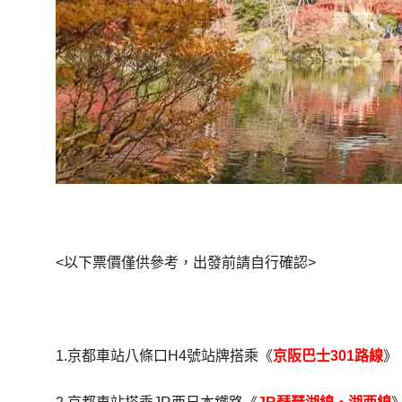
<以下票價僅供參考，出發前請自行確認>
1.京都車站八條口H4號站牌搭乘《
京阪巴士301路線
》