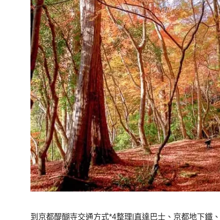
到京都醍醐寺交通方式*4整理|直達巴士、京都地下鐵