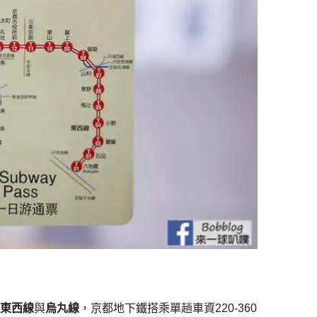
成
東西線
與
烏丸線
，京都地下鐵搭乘單趟車資220-360