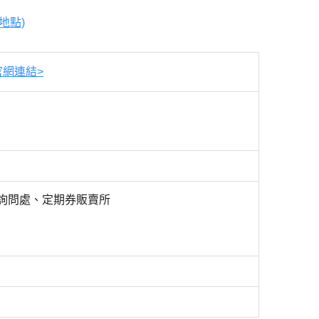
地點)
官網連結>
詢問處、
定期券販賣所