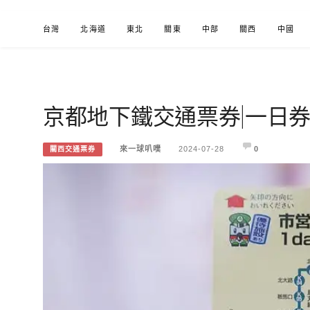
Skip
台灣
北海道
東北
關東
中部
關西
中國
to
content
京都地下鐵交通票券|一日
來一球叭噗
分享日本自助部落格
來一球叭噗
2024-07-28
0
關西交通票券