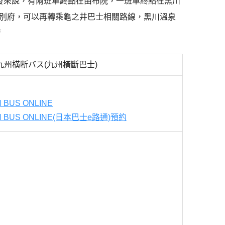
發來說，有兩班車終點在由布院，一班車終點在黑川
別府，可以再轉乘龜之井巴士相關路線，黑川溫泉
府
九州横断バス(九州橫斷巴士)
 BUS ONLINE
N BUS ONLINE(日本巴士e路通)預約