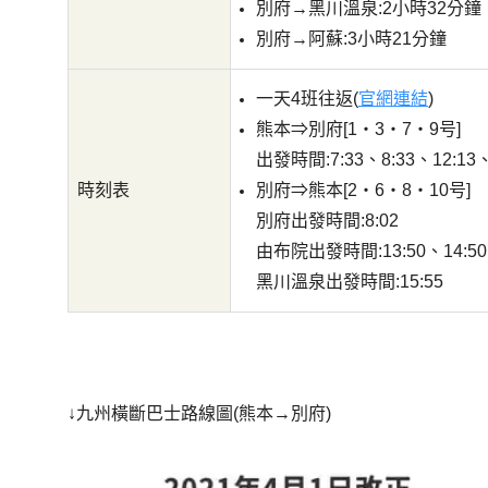
別府→黑川溫泉:2小時32分鐘
別府→阿蘇:3小時21分鐘
一天4班往返(
官網連結
)
熊本⇒別府[1・3・7・9号]
出發時間:7:33、8:33、12:13、
時刻表
別府⇒熊本[2・6・8・10号]
別府出發時間:8:02
由布院出發時間:13:50、14:50
黑川溫泉出發時間:15:55
↓九州橫斷巴士路線圖(熊本→別府)