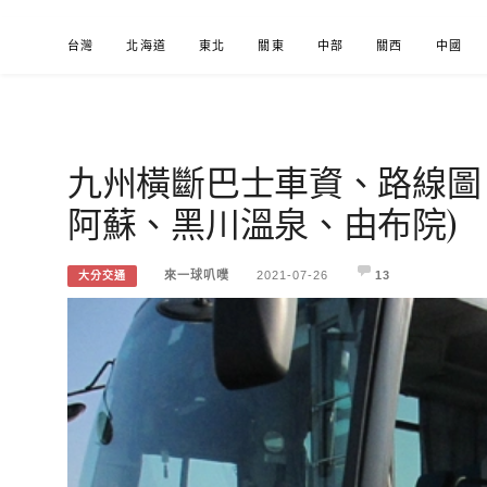
Skip
台灣
北海道
東北
關東
中部
關西
中國
to
content
九州橫斷巴士車資、路線圖
來一球叭噗
分享日本自助部落格
阿蘇、黑川溫泉、由布院)
來一球叭噗
2021-07-26
13
大分交通