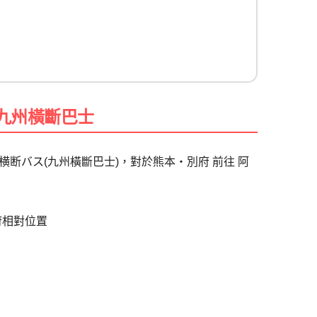
|九州橫斷巴士
断バス(九州橫斷巴士)，對於熊本・別府 前往 阿
府相對位置