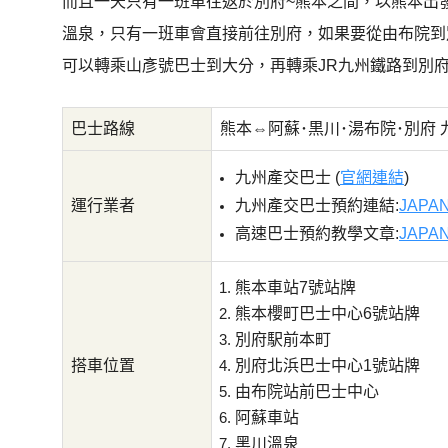
而且一天只有一班車往返於別府~熊本之間，以熊本出
溫泉，只有一班車會直接前往別府，如果要從由布院到
可以轉乘山彥號巴士到大分，再轉乘JR九州鐵路到別
巴士路線
熊本⇔阿蘇･黒川･湯布院･別府 
九州產交巴士 (
官網連結
)
運行業者
九州產交巴士預約連結:
JAPAN
高速巴士預約教學文章:
JAPA
熊本車站7號站牌
熊本櫻町巴士中心6號站牌
別府駅前本町
搭車位置
別府北浜巴士中心1號站牌
由布院站前巴士中心
阿蘇車站
黑川溫泉