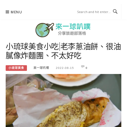
Skip
MENU
to
content
小琉球美食小吃|老李蔥油餅、很油
來一球叭噗
膩像炸麵團、不太好吃
分享日本自助部落格
小琉球美食
來一球叭噗
2022-08-15
0