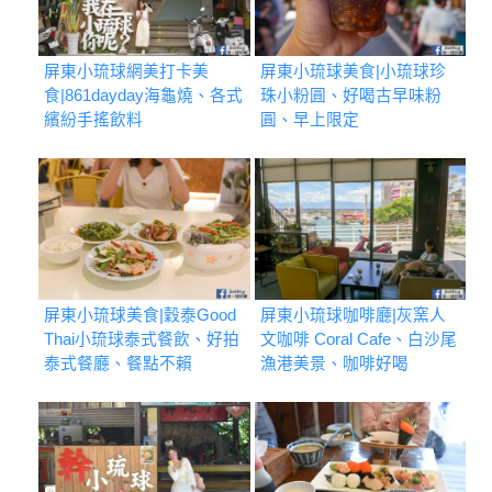
屏東小琉球網美打卡美
屏東小琉球美食|小琉球珍
食|861dayday海龜燒、各式
珠小粉圓、好喝古早味粉
繽紛手搖飲料
圓、早上限定
屏東小琉球美食|穀泰Good
屏東小琉球咖啡廳|灰窯人
Thai小琉球泰式餐飲、好拍
文咖啡 Coral Cafe、白沙尾
泰式餐廳、餐點不賴
漁港美景、咖啡好喝