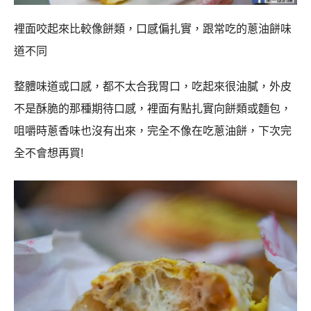
裡面咬起來比較像餅類，口感偏扎實，跟常吃的蔥油餅味
道不同
整體味道或口感，都不太合我胃口，吃起來很油膩，外皮
不是酥脆的那種期待口感，裡面有點扎實向餅類或麵包，
咀嚼時蔥香味也沒有出來，完全不像在吃蔥油餅，下次完
全不會想再買!