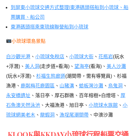
到屏東小琉球交通方式整理|東港碼頭搭船到小琉球、船
票購買、船公司
東港碼頭搭乘東琉線聯營船到小琉球
小琉球環島景點
白沙觀光港
、
小琉球免稅店
、
小琉球大街
、
花瓶岩
(玩水
+浮潛)、
美人洞
(走步道+看海)、
望海亭
(看海)、
美人沙灘
(玩水+浮潛)、
杉福生態廊道
(潮間帶，需有導覽員)、杉福
漁港、
鹿粼梅花鹿園區
、
山豬溝
、
蛤板灣沙灘
、
烏鬼洞
、
永安橋遺址
、落日亭、厚石群礁、百年榕樹+白燈塔、
厚
石魚澳天然泳池
、大福漁港、旭日亭、
小琉球水族館
、
小
琉球網美老木
、
龍蝦洞
、
漁埕尾潮間帶
、中澳沙灘
KLOOK與KKDAY小琉球行程船票交通