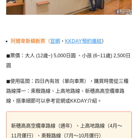
阿爾卑斯橫斷票（
官網
，
KKDAY預約連結
）
◼︎票價：大人 (12歲~) 5,000日圓 、小孩 (6~11歲) 2,500日
圓
◼︎使用區間：四日內有效（單向車票），購買時需從三種
路線擇一：乘鞍路線、上高地路線、新穗高高空纜車路
線，搭車細節可以參考官網或KKDAY介紹。
新穗高高空纜車路線（通年）、上高地路線（4月〜
11月運行）、乘鞍路線（7月〜10月運行）