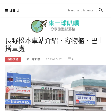
Skip
MENU
to
content
長野松本車站介紹、寄物櫃、巴士
來一球叭噗
搭車處
分享日本自助部落格
長野交通
來一球叭噗
2023-10-27
0