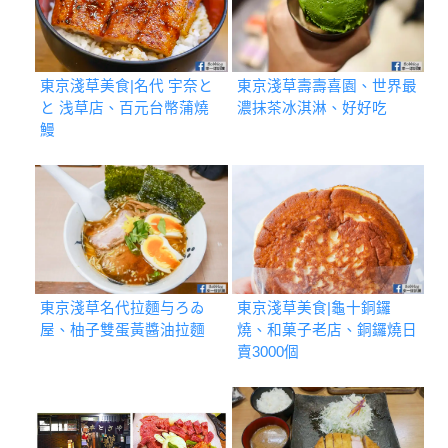
東京淺草美食|名代 宇奈と
東京淺草壽壽喜園、世界最
と 浅草店、百元台幣蒲燒
濃抹茶冰淇淋、好好吃
鰻
東京淺草名代拉麵与ろゐ
東京淺草美食|龜十銅鑼
屋、柚子雙蛋黃醬油拉麵
燒、和菓子老店、銅鑼燒日
賣3000個