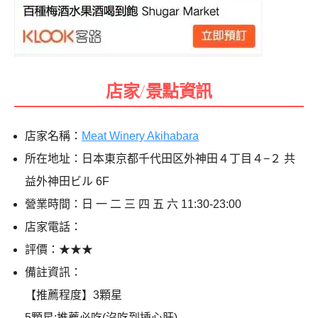
店家/景點資訊
店家名稱：
Meat Winery Akihabara
所在地址：日本東京都千代田区外神田４丁目４−２ 共
益外神田ビル 6F
營業時間：日 一 二 三 四 五 六 11:30-23:00
店家電話：
評價：★★★
備註資訊：
【推薦程度】3顆星
5顆星:推薦必吃(沒吃到捶心肝)