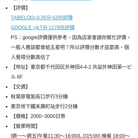
【評價】
TABELOG=3.35分 62份評價
GOOGLE =4.7分 1178份評價
PS：google評價僅供參考，因為店家會請你幫忙評價，
一般人應該都會給五星吧？所以評價分數才這麼高，個
人覺得分數高估了
【地址】東京都千代田区外神田4-4-2 共益外神田第一ビ
ル 6F
【交通】
秋葉原電氣街口步行3分鐘
東京地下鐵末廣町站步行2分鐘
【價格】2000~3000日幣
【營業時間】
[週一～週五]午餐11:30〜16:00(L.O15:00) 晚餐 18:00〜