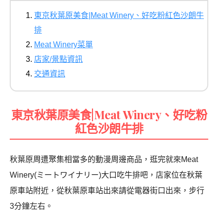
東京秋葉原美食|Meat Winery、好吃粉紅色沙朗牛
排
Meat Winery菜單
店家/景點資訊
交通資訊
東京秋葉原美食|Meat Winery、好吃粉
紅色沙朗牛排
秋葉原周遭聚集相當多的動漫周邊商品，逛完就來Meat
Winery(ミートワイナリー)大口吃牛排吧，店家位在秋葉
原車站附近，從秋葉原車站出來請從電器街口出來，步行
3分鐘左右。