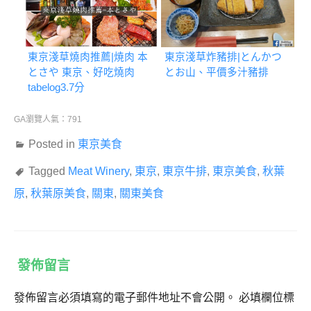
東京淺草燒肉推薦|焼肉 本
東京淺草炸豬排|とんかつ
とさや 東京、好吃燒肉
とお山、平價多汁豬排
tabelog3.7分
GA瀏覽人氣：791
Posted in
東京美食
Tagged
Meat Winery
,
東京
,
東京牛排
,
東京美食
,
秋葉
原
,
秋葉原美食
,
關東
,
關東美食
發佈留言
發佈留言必須填寫的電子郵件地址不會公開。
必填欄位標