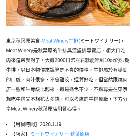
東京秋葉原美食-
Meat Winery牛排
(ミートワイナリー)，
Meat Winery是秋葉原的牛排與漢堡排專賣店，想大口吃
肉來這邊就對了，大概2000日幣左右就能吃到10oz的沙朗
牛排，以日本物價來說算是不貴的價格，牛排屬於有嚼勁
的口感，肉汁很多，不會難咬，還算好吃，但當然跟燒肉
店一些和牛等級比起來，還是遜色不少，不過算是在東京
想吃牛排又不想花太多錢，可以考慮的牛排餐廳，下方分
享Meat Winery秋葉原店用餐心得。
【用餐時間】2020.1.19
【店家】
ミートワイナリー 秋葉原店