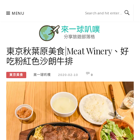
Skip
MENU
to
content
東京秋葉原美食|Meat Winery、好
來一球叭噗
吃粉紅色沙朗牛排
分享日本自助部落格
東京美食
來一球叭噗
2020-02-10
0