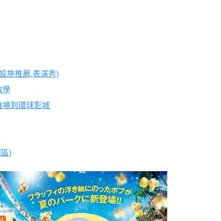
設施推薦,表演秀)
教學
西機場到環球影城
區)