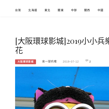
Skip
台灣
北海道
東北
關東
中部
關西
中國
to
content
[大阪環球影城]2019小小
來一球叭噗
分享日本自助部落格
花
來一球叭噗
2019-07-12
2
大阪環球影城