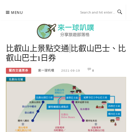
Skip
MENU
to
content
比叡山上景點交通|比叡山巴士、比
來一球叭噗
叡山巴士1日券
分享日本自助部落格
關西交通票券
來一球叭噗
2021-09-19
0