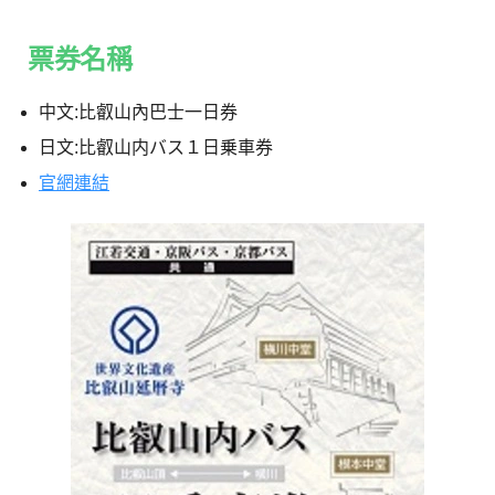
票券名稱
中文:比叡山內巴士一日券
日文:比叡山内バス１日乗車券
官網連結