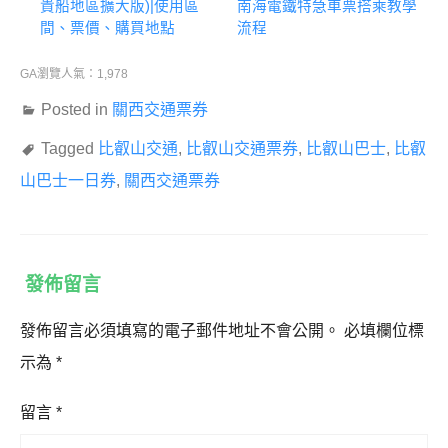
貴船地區擴大版)|使用區
南海電鐵特急車票搭乘教學
間、票價、購買地點
流程
GA瀏覽人氣：1,978
Posted in
關西交通票券
Tagged
比叡山交通
,
比叡山交通票券
,
比叡山巴士
,
比叡
山巴士一日券
,
關西交通票券
發佈留言
發佈留言必須填寫的電子郵件地址不會公開。
必填欄位標
示為
*
留言
*