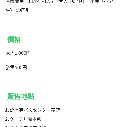
入園費用（11/24～12/5） 大人100円引、 小児（小学
生） 50円引
價格
大人1,000円
孩童500円
販售地點
延暦寺バスセンター売店
ケーブル坂本駅