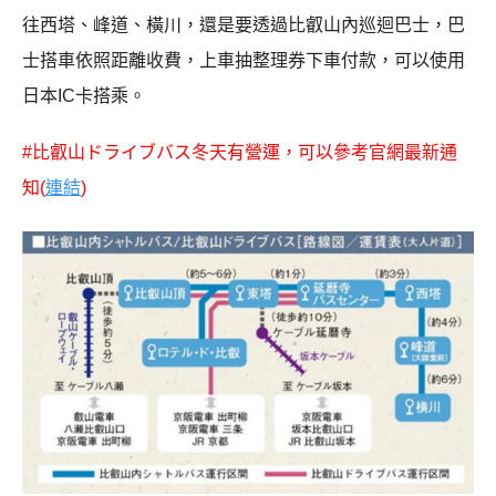
往西塔、峰道、橫川，還是要透過比叡山內巡迴巴士，巴
士搭車依照距離收費，上車抽整理券下車付款，可以使用
日本IC卡搭乘。
#比叡山ドライブバス冬天有營運，可以參考官網最新通
知(
連結
)