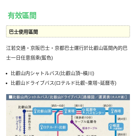
有效區間
巴士使用區間
江若交通・京阪巴士・京都巴士運行於比叡山區間內的巴
士一日任意搭乘(藍色)
比叡山内シャトルバス(比叡山頂~橫川)
比叡山ドライブバス(ロテルド比叡~東塔~延曆寺)