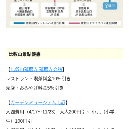
比叡山景點優惠
【
比叡山延暦寺 延暦寺会館
】
レストラン・喫茶料金10％引き
売店・おみやげ料金5％引き
【
ガーデンミュージアム比叡
】
入園費用（4/17～11/23） 大人200円引、 小児（小学
生）100円引