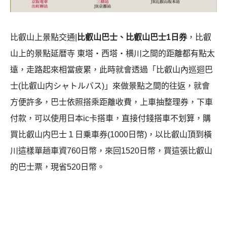
比叡山上景點交通|
比叡山巴士、比叡山巴士1日券
，比叡
山上的景點延暦寺 東塔・西塔・横川之間的距離都有點太
遠，走路起來相當疲累，此時就會透過「比叡山內巡迴巴
士(比叡山内シャトルバス)」來做景點之間的往返，就會
方便許多，巴士依照搭乘距離收費，上車抽整理券，下車
付款，可以使用日本ic卡搭車，直接付錢搭車不划算，購
買比叡山内巴士１日乗車券(1000日幣)，以比叡山頂到橫
川這樣單趟車資760日幣，來回1520日幣，買這張比叡山
的巴士票，現省520日幣。