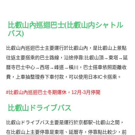
比叡山內巡迴巴士(比叡山内シャトル
バス)
比叡山內巡迴巴士主要運行於比叡山內，是比叡山上景點
往返主要搭乘的巴士路線，沿途停靠:比叡山頂→東塔→延
曆寺巴士中心→西塔→峰道→橫川，巴士搭車依照距離收
費，上車抽整理券下車付款，可以使用日本IC卡搭乘。
#比叡山內巡迴巴士冬期運休，12月-3月停開
比叡山ドライブバス
比叡山ドライブバス主要是運行於京都駅~比叡山之間，
在比叡山上主要停靠是東塔、延曆寺，停靠點比較少，前