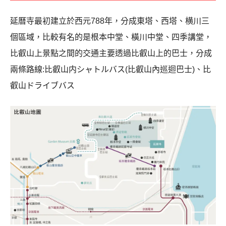
延曆寺最初建立於西元788年，分成東塔、西塔、横川三
個區域，比較有名的是根本中堂、橫川中堂、四季講堂，
比叡山上景點之間的交通主要透過比叡山上的巴士，分成
兩條路線:比叡山内シャトルバス(比叡山內巡迴巴士)、比
叡山ドライブバス