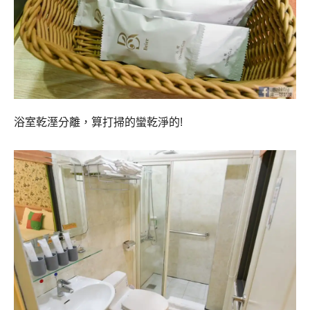
浴室乾溼分離，算打掃的蠻乾淨的!