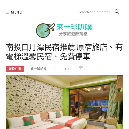
Skip
MENU
to
content
南投日月潭民宿推薦|原宿旅店、有
來一球叭噗
電梯溫馨民宿、免費停車
分享日本自助部落格
南投住宿
來一球叭噗
2023-04-17
0