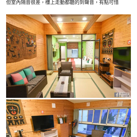
但室內隔音很差，樓上走動都聽的到聲音，有點可惜