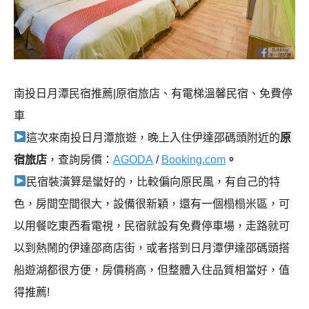
南投日月潭民宿推薦|原宿旅店、有電梯溫馨民宿、免費停
車
這次來南投日月潭旅遊，晚上入住伊達邵碼頭附近的
原
宿旅店
，查詢房價：
AGODA
/
Booking.com
。
民宿裝潢算是蠻好的，比較偏向原民風，有自己的特
色，房間空間很大，設備很新穎，還有一個榻榻米區，可
以用餐吃東西看電視，民宿就設有免費停車場，走路就可
以到熱鬧的伊達邵商店街，或者搭到日月潭伊達邵碼頭搭
船遊湖都很方便，房價稍高，但整體入住品質相當好，值
得推薦!