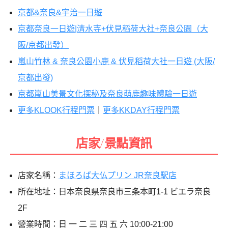
京都&奈良&宇治一日遊
京都奈良一日遊|清水寺+伏見稻荷大社+奈良公園（大
阪/京都出發）
嵐山竹林 & 奈良公園小鹿 & 伏見稻荷大社一日遊 (大阪/
京都出發)
京都嵐山美景文化探秘及奈良萌鹿趣味體驗一日遊
更多KLOOK行程門票
｜
更多KKDAY行程門票
店家/景點資訊
店家名稱：
まほろば大仏プリン JR奈良駅店
所在地址：日本奈良県奈良市三条本町1-1 ビエラ奈良
2F
營業時間：日 一 二 三 四 五 六 10:00-21:00