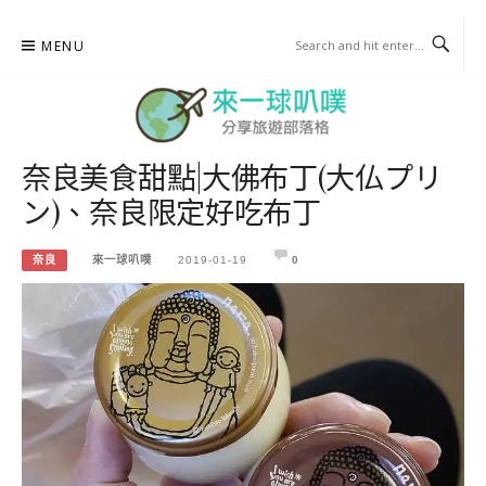
Skip
MENU
to
content
奈良美食甜點|大佛布丁(大仏プリ
來一球叭噗
ン)、奈良限定好吃布丁
分享日本自助部落格
奈良
來一球叭噗
2019-01-19
0