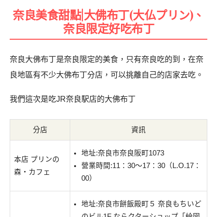
奈良美食甜點|大佛布丁(大仏プリン)、
奈良限定好吃布丁
奈良大佛布丁是奈良限定的美食，只有奈良吃的到，在奈
良地區有不少大佛布丁分店，可以挑離自己的店家去吃。
我們這次是吃JR奈良駅店的大佛布丁
分店
資訊
地址:奈良市奈良阪町1073
本店 プリンの
營業時間:11：30～17：30（L.O.17：
森・カフェ
00）
地址:奈良市餅飯殿町５ 奈良もちいど
のビル1F ならクターショップ「絵図