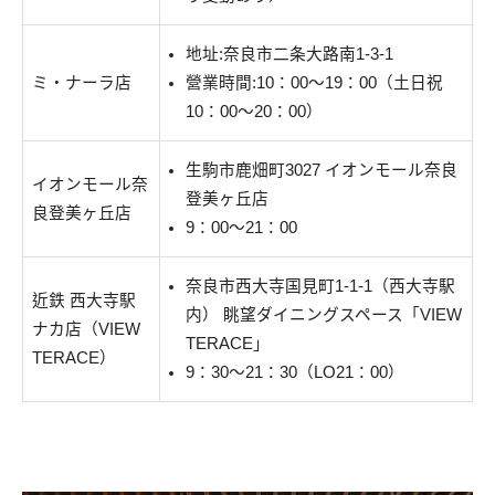
地址:奈良市二条大路南1-3-1
ミ・ナーラ店
營業時間:10：00～19：00（土日祝
10：00〜20：00）
生駒市鹿畑町3027 イオンモール奈良
イオンモール奈
登美ヶ丘店
良登美ヶ丘店
9：00～21：00
奈良市西大寺国見町1-1-1（西大寺駅
近鉄 西大寺駅
内） 眺望ダイニングスペース「VIEW
ナカ店（VIEW
TERACE」
TERACE）
9：30～21：30（LO21：00）