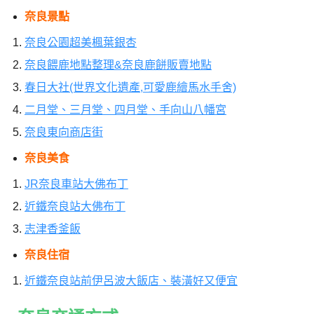
奈良景點
奈良公園超美楓葉銀杏
奈良餵鹿地點整理&奈良鹿餅販賣地點
春日大社(世界文化遺產,可愛鹿繪馬水手舍)
二月堂、三月堂、四月堂、手向山八幡宮
奈良東向商店街
奈良美食
JR奈良車站大佛布丁
近鐵奈良站大佛布丁
志津香釜飯
奈良住宿
近鐵奈良站前伊呂波大飯店、裝潢好又便宜