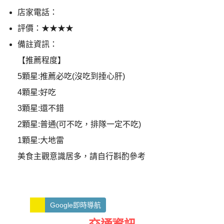
店家電話：
評價：★★★★
備註資訊：
【推薦程度】
5顆星:推薦必吃(沒吃到捶心肝)
4顆星:好吃
3顆星:還不錯
2顆星:普通(可不吃，排隊一定不吃)
1顆星:大地雷
美食主觀意識居多，請自行斟酌參考
Google即時導航
交通資訊