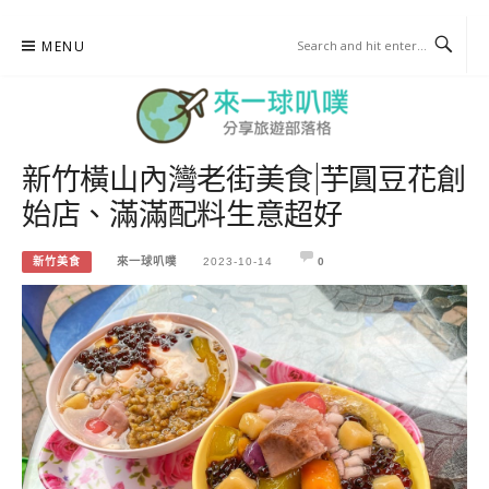
Skip
MENU
to
content
新竹橫山內灣老街美食|芋圓豆花創
來一球叭噗
始店、滿滿配料生意超好
分享日本自助部落格
新竹美食
來一球叭噗
2023-10-14
0