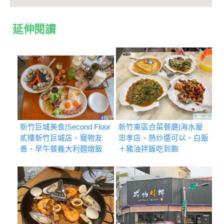
延伸閱讀
新竹巨城美食|Second Floor
新竹東區合菜餐廳|海水屋
貳樓新竹巨城店、寵物友
忠孝店、熱炒還可以、白飯
善、早午餐義大利麵燉飯
＋豬油拌飯吃到飽