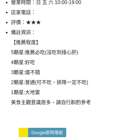
營業時間：日 五 六 10:00-19:00
店家電話：
評價：★★★
備註資訊：
【推薦程度】
5顆星:推薦必吃(沒吃到捶心肝)
4顆星:好吃
3顆星:還不錯
2顆星:普通(可不吃，排隊一定不吃)
1顆星:大地雷
美食主觀意識居多，請自行斟酌參考
Google即時導航