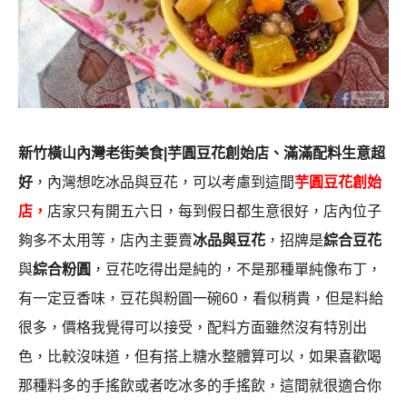
新竹橫山內灣老街美食|芋圓豆花創始店、滿滿配料生意超
好
，內灣想吃冰品與豆花，可以考慮到這間
芋圓豆花創始
店，
店家只有開五六日，每到假日都生意很好，店內位子
夠多不太用等，店內主要賣
冰品與豆花
，招牌是
綜合豆花
與
綜合粉圓
，豆花吃得出是純的，不是那種單純像布丁，
有一定豆香味，豆花與粉圓一碗60，看似稍貴，但是料給
很多，價格我覺得可以接受，配料方面雖然沒有特別出
色，比較沒味道，但有搭上糖水整體算可以，如果喜歡喝
那種料多的手搖飲或者吃冰多的手搖飲，這間就很適合你