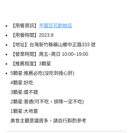
【用餐資訊】
芋圓豆花創始店
【用餐時間】2023.9
【地址】台灣新竹縣橫山鄉中正路333 號
【營業時間】周五~周日 10:00–19:00
【推薦程度】3顆星
5顆星:推薦必吃(沒吃到捶心肝)
4顆星:好吃
3顆星:還不錯
2顆星:普通(可不吃，排隊一定不吃)
1顆星:大地雷
美食主觀意識居多，請自行斟酌參考