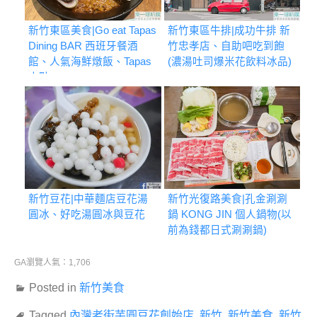
新竹東區美食|Go eat Tapas
新竹東區牛排|成功牛排 新
Dining BAR 西班牙餐酒
竹忠孝店、自助吧吃到飽
館、人氣海鮮燉飯、Tapas
(濃湯吐司爆米花飲料冰品)
小點
新竹豆花|中華麵店豆花湯
新竹光復路美食|孔金涮涮
圓冰、好吃湯圓冰與豆花
鍋 KONG JIN 個人鍋物(以
前為錢都日式涮涮鍋)
GA瀏覽人氣：1,706
Posted in
新竹美食
Tagged
內灣老街芋圓豆花創始店
,
新竹
,
新竹美食
,
新竹