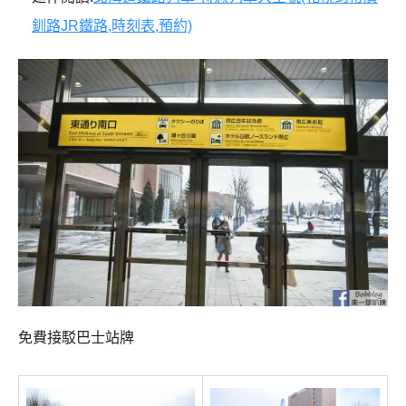
釧路JR鐵路,時刻表,預約)
免費接駁巴士站牌