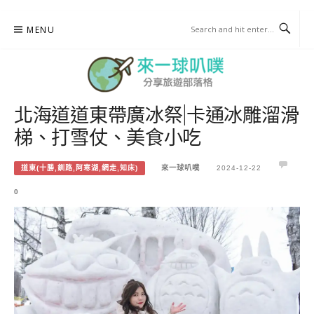
Skip
MENU
to
content
北海道道東帶廣冰祭|卡通冰雕溜滑
來一球叭噗
梯、打雪仗、美食小吃
分享日本自助部落格
道東(十勝,釧路,阿寒湖,網走,知床)
來一球叭噗
2024-12-22
0