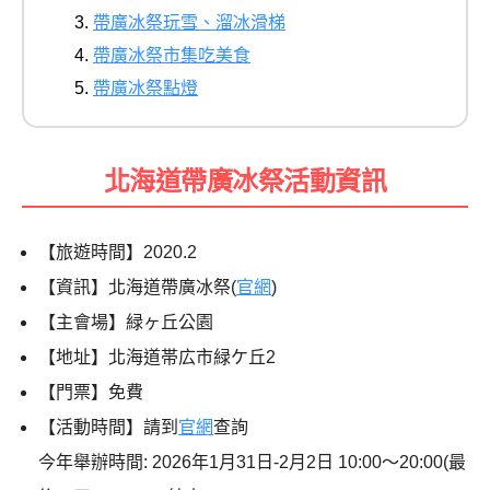
帶廣冰祭玩雪、溜冰滑梯
帶廣冰祭市集吃美食
帶廣冰祭點燈
北海道帶廣冰祭活動資訊
【旅遊時間】2020.2
【資訊】北海道帶廣冰祭(
官網
)
【主會場】緑ヶ丘公園
【地址】北海道帯広市緑ケ丘2
【門票】免費
【活動時間】請到
官網
查詢
今年舉辦時間: 2026年1月31日-2月2日 10:00～20:00(最