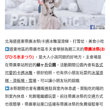
北海道道東帶廣冰祭|卡通冰雕溜滑梯、打雪仗、美食小吃
道東地區的帶廣市區冬天會舉辦為期三天的
帶廣冰祭(お
びひろ氷まつり)
，是大人小孩同遊的好地方，主會場是
在帶廣車站附近的
緑ヶ丘公園
，活動期間公園內會有
各式
可愛的卡通冰雕
，很好拍照，也有供小朋友玩耍的
冰溜滑
梯、滑板場、雪場
，可以讓小朋友玩的超瘋
冰祭期間也會有攤販進駐與室內休息處，買點吃的喝的
到室內休息，充飽電繼續玩耍，前往帶廣冰祭的交通方式
也很簡單，帶廣車站東口這邊有帶廣冰祭的免費接駁車可