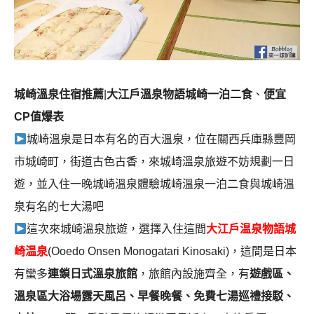
城崎溫泉住宿推薦
|
大江戶溫泉物語城崎一泊二食
、
便宜
CP值爆表
城崎溫泉是日本有名的百大溫泉，位在關西兵庫縣豐岡
市城崎町，街道古色古香，來城崎溫泉旅遊不妨規劃一日
遊，並入住一晚城崎溫泉體驗城崎溫泉一泊二食與城崎溫
泉有名的七大湯吧
這次來城崎溫泉旅遊，選擇入住這間
大江戶温泉物語城
崎温泉
(Ooedo Onsen Monogatari Kinosaki)，這間是日本
有蠻多
連鎖日式溫泉旅館
，旅館內設施齊全，有
遊戲區、
溫泉區大浴場露天風呂、早餐晚餐、免費七湯巡禮接駁、