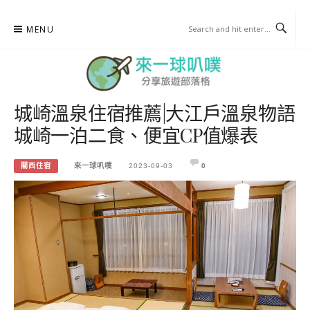
Skip
MENU
to
content
城崎溫泉住宿推薦|大江戶溫泉物語
來一球叭噗
城崎一泊二食、便宜CP值爆表
分享日本自助部落格
關西住宿
來一球叭噗
2023-09-03
0