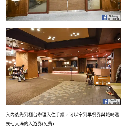
入內後先到櫃台辦理入住手續，可以拿到早餐券與城崎溫
泉七大湯的入浴券(免費)