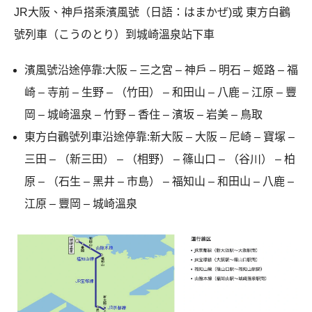
JR大阪、神戶搭乘濱風號（日語：はまかぜ)或 東方白鸛
號列車（こうのとり）到城崎溫泉站下車
濱風號沿途停靠:大阪 – 三之宮 – 神戶 – 明石 – 姬路 – 福
崎 – 寺前 – 生野 – （竹田） – 和田山 – 八鹿 – 江原 – 豐
岡 – 城崎溫泉 – 竹野 – 香住 – 濱坂 – 岩美 – 鳥取
東方白鸛號列車沿途停靠:新大阪 – 大阪 – 尼崎 – 寶塚 –
三田 – （新三田） – （相野） – 篠山口 – （谷川） – 柏
原 – （石生 – 黑井 – 市島） – 福知山 – 和田山 – 八鹿 –
江原 – 豐岡 – 城崎溫泉