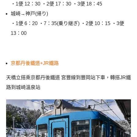
・1便 12：30 ・2便 17：30 ・3便 18：45
城崎→神戸(帰り)
・1便 6：20 ・7：35(乗り継ぎ) ・2便 10：15 ・3便
13：00
京都丹後鐵道+JR鐵路
天橋立搭乘京都丹後鐵道 宮豐線到豐岡站下車，轉搭JR鐵
路到城崎溫泉站