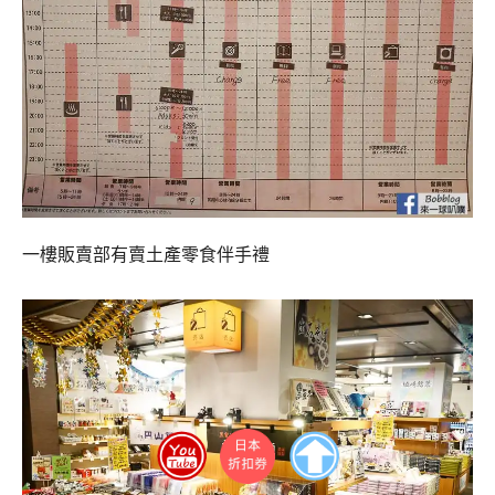
一樓販賣部有賣土產零食伴手禮