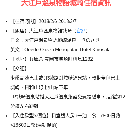
大江戶溫泉物語城崎住宿資訊
【住宿時間】2018/2/6-2018/2/7
【飯店】大江戶溫泉物語城崎（
官網
）
日文：大江戸温泉物語城崎温泉 きのさき
英文：Ooedo-Onsen Monogatari Hotel Kinosaki
【地址】兵庫県 豊岡市城崎町桃島1232
【交通】
搭乘高速巴士或JR鐵路到城崎溫泉站，轉搭全但巴士
城崎・日和山線 桃山站下車
JR城崎溫泉站搭大江戶溫泉旅館免費接駁車，走路約12
分鐘左右距離
【入住房型&價位】和室雙人房+一泊二食 17800日幣-
>16600日幣(活動促銷)