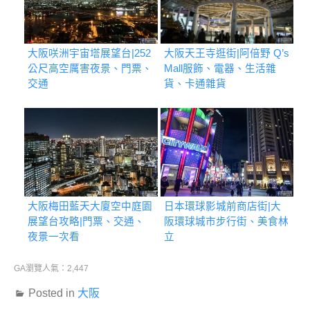
大阪咲洲宇宙塔展望台|252
大阪天王寺逛街|阿倍野 Q’s
公尺高空厲害夜景、門票、
Mall服飾、電器、生活雜
交通
貨、卡通雜貨
大阪梅田藍天大廈空中庭園
日本環球影城前商店街|大
展望台攻略|門票、交通、
阪環球城市步行街、美食林
夜景一次看
立
GA瀏覽人氣：2,447
Posted in
大阪