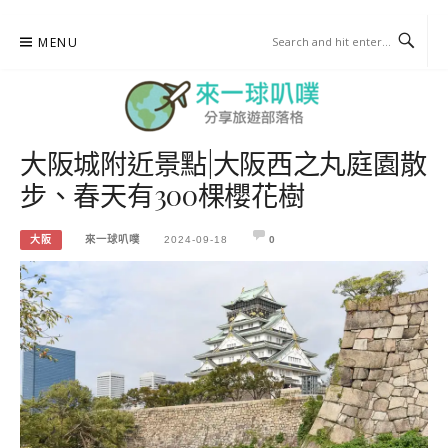
Skip
MENU
to
content
大阪城附近景點|大阪西之丸庭園散
來一球叭噗
步、春天有300棵櫻花樹
分享日本自助部落格
大阪
來一球叭噗
2024-09-18
0