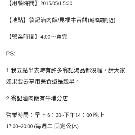
【用餐時間】
2015/05/1 5:30
【地點】翁記滷肉飯/見福牛舌餅(
)
城隍廟附近
【營業時間】4
～賣完
:00
PS:
1.我五點半去時有許多翁記湯品都沒囉，請大家
如果要去享用美食還是趁早。
2.翁記滷肉飯有牛埔分店
營業時間：早上
：
下午
：
晚上
6
30~
14
00
每週二 固定公休
17:00~20:00
(
)