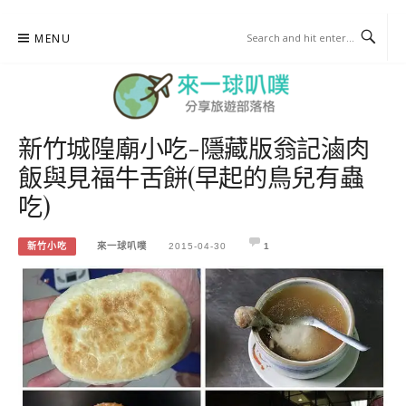
Skip
MENU
to
content
新竹城隍廟小吃-隱藏版翁記滷肉
來一球叭噗
飯與見福牛舌餅(早起的鳥兒有蟲
分享日本自助部落格
吃)
新竹小吃
來一球叭噗
2015-04-30
1