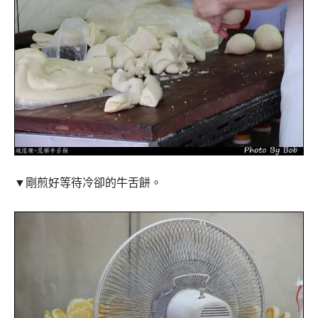
▼剛煎好等待冷卻的牛舌餅。