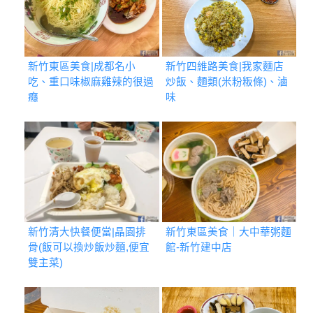
新竹東區美食|成都名小
新竹四維路美食|我家麵店
吃、重口味椒麻雞辣的很過
炒飯、麵類(米粉粄條)、滷
癮
味
新竹清大快餐便當|晶園排
新竹東區美食｜大中華粥麵
骨(飯可以換炒飯炒麵,便宜
館-新竹建中店
雙主菜)