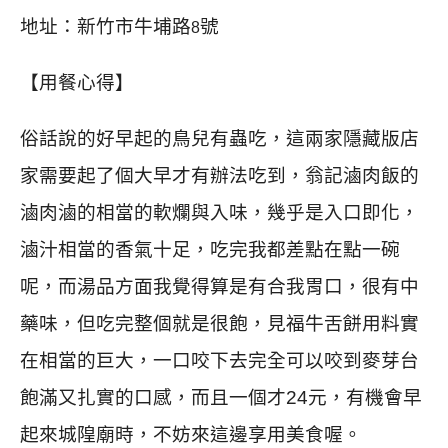
地址：新竹市牛埔路
號
8
【用餐心得】
俗話說的好早起的鳥兒有蟲吃，這兩家隱藏版店
家需要起了個大早才有辦法吃到，翁記滷肉飯的
滷肉滷的相當的軟爛與入味，幾乎是入口即化，
滷汁相當的香氣十足，吃完我都差點在點一碗
呢，而湯品方面我覺得算是有合我胃口，很有中
藥味，但吃完整個就是很飽，見福牛舌餅用料實
在相當的巨大，一口咬下去完全可以咬到麥芽台
飽滿又扎實的口感，而且一個才24元，有機會早
起來城隍廟時，不妨來這邊享用美食喔。