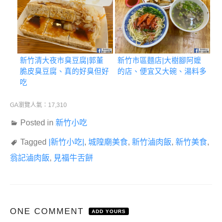
新竹清大夜市臭豆腐|郭董
新竹市區麵店|大樹腳阿嬤
脆皮臭豆腐、真的好臭但好
的店、便宜又大碗、湯料多
吃
GA瀏覽人氣：17,310
Posted in
新竹小吃
Tagged
|新竹小吃|
,
城隍廟美食
,
新竹滷肉飯
,
新竹美食
,
翁記滷肉飯
,
見福牛舌餅
ONE COMMENT
ADD YOURS