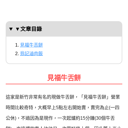
▼文章目錄
見福牛舌餅
翁記滷肉飯
見福牛舌餅
這家是新竹非常有名的現做牛舌餅
，
「見福牛舌餅」
營業
時間比較奇特，
大概早上5點左右開始賣，
賣完為止(一四
公休)，
不過因為是現作，
一次起爐約15分鐘
(
30個
牛舌