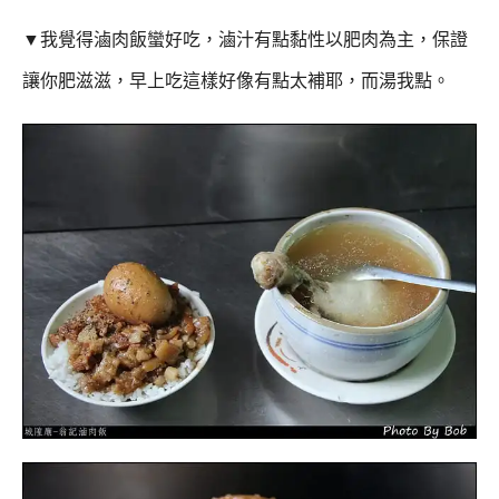
▼
我覺得滷肉飯蠻好吃，
滷汁有點黏性以肥肉為主，保證
讓你肥滋滋，早上吃這樣好像有點太補耶，而湯我點。