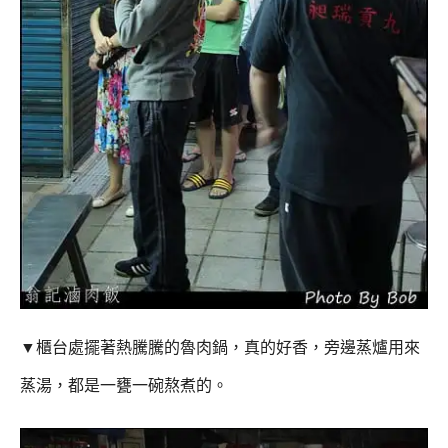
▼櫃台處擺著熱騰騰的魯肉鍋，真的好香，旁邊蒸爐用來
蒸湯，都是一甕一碗熬煮的。