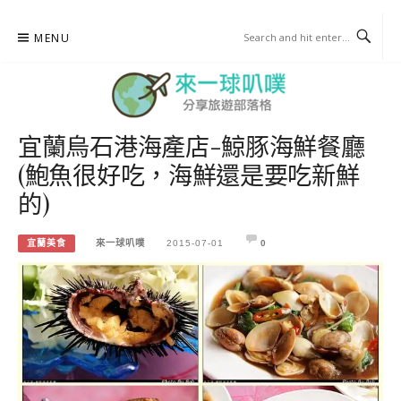
Skip
MENU
to
content
宜蘭烏石港海產店-鯨豚海鮮餐廳
來一球叭噗
(鮑魚很好吃，海鮮還是要吃新鮮
分享日本自助部落格
的)
宜蘭美食
來一球叭噗
2015-07-01
0