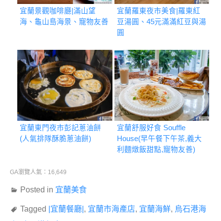
宜蘭景觀咖啡廳|滿山望
宜蘭羅東夜市美食|羅東紅
海、龜山島海景、寵物友善
豆湯圓、45元滿滿紅豆與湯
圓
宜蘭東門夜市彭記蔥油餅
宜蘭舒服好食 Souffle
(人氣排隊酥脆蔥油餅)
House(早午餐下午茶,義大
利麵燉飯甜點,寵物友善)
GA瀏覽人氣：16,649
Posted in
宜蘭美食
Tagged
|宜蘭餐廳|
,
宜蘭市海產店
,
宜蘭海鮮
,
烏石港海