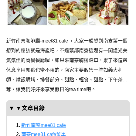
新竹南寮咖啡廳
-meet81 cafe
，大家一般想到南寮第一個
想到的應該就是海產吧，不過緊鄰南寮這邊有一間燈光美
氣氛佳的簡餐餐廳喔，如果來南寮騎腳踏車，累了來這邊
休息享用餐點也蠻不賴的，店家主要販售一些如義大利
麵、燉飯焗烤、排餐部分、甜點、輕食、甜點、下午茶
…
等，讓我們好好來享受假日的
tea time
吧。
▼文章目錄
新竹南寮mee81 cafe
南寮mee81 cafe菜單