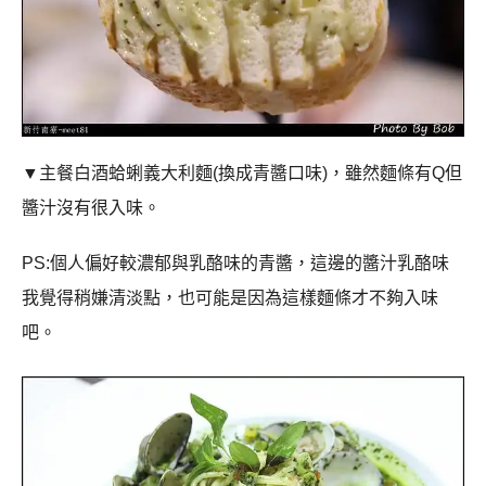
▼主餐白酒蛤蜊義大利麵
(
換成青醬口味
)
，雖然麵條有
Q
但
醬汁沒有很入味。
PS:
個人偏好較濃郁與乳酪味的青醬，這邊的醬汁乳酪味
我覺得稍嫌清淡點，也可能是因為這樣麵條才不夠入味
吧。