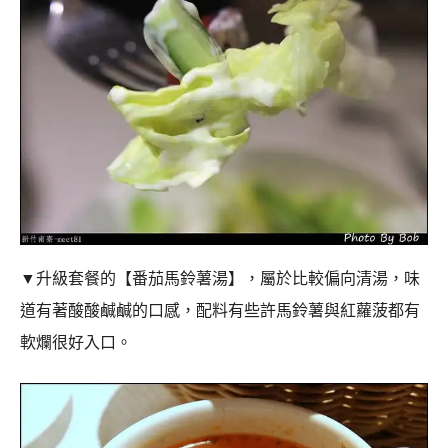
▼升級套餐的【番茄馬鈴薯湯】，屬於比較偏向清湯，味
道有著酸酸鹹鹹的口感，配料有些許馬鈴薯與紅蘿菠都有
軟爛很好入口。