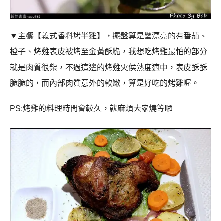
▼主餐
【
義式香料烤半雞
】，擺盤算是蠻漂亮的有番茄
、
橙子、烤雞
表皮被烤至金黃酥脆，我想吃烤雞最怕的部分
就是肉質很柴，不過這邊的烤雞火侯熟度適中，表皮酥酥
脆脆的，而內部肉質意外的軟嫩，算是好吃的烤雞喔。
PS:
烤雞的料理時間會較久，就麻煩大家燒等囉