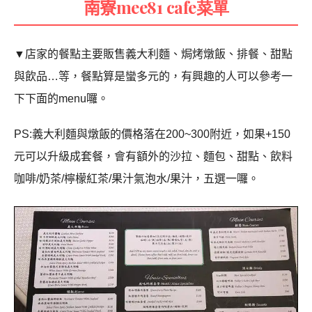
南寮
mee81 cafe菜單
▼店家的餐點主要販售義大利麵
、焗烤
燉飯
、
排餐
、甜點
與飲品…等，餐點算是蠻多元的，有興趣的人可以參考一
下下面的menu囉。
PS:
義大利麵與燉飯的價格落在200~300附近，如果+150
元可以升級成套餐，會有額外的沙拉、麵包、甜點、飲料
咖啡/奶茶/檸檬紅茶/果汁氣泡水/果汁，五選一囉。