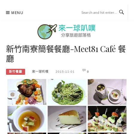
Skip
MENU
to
content
新竹南寮簡餐餐廳-Meet81 Café 餐
來一球叭噗
廳
分享日本自助部落格
新竹餐廳
來一球叭噗
2015-11-01
0