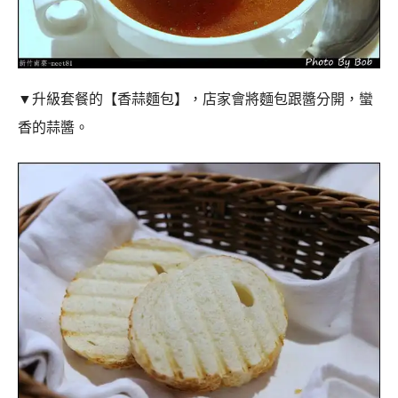
▼升級套餐的
【香蒜麵包】，店家會將麵包跟醬分開，蠻
香的蒜醬。