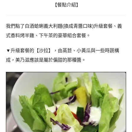
【餐點介紹
】
我們點了白酒蛤蜊義大利麵
(
換成青醬口味
)
升級套餐
、
義
式香料烤半雞
、
下午茶的豪華組合套餐。
▼升級套餐的
【
沙拉
】，由萵苣
、小黃瓜與一些時蔬構
成，美乃滋應該是屬於偏甜的那種醬。